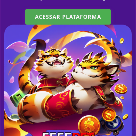
ACESSAR PLATAFORMA