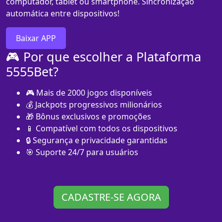
computador, tablet ou smartphone. Sincronização
automática entre dispositivos!
Baixar APP
🎮 Por que escolher a Plataforma
5555Bet?
🎮 Mais de 2000 jogos disponíveis
💰 Jackpots progressivos milionários
🎁 Bônus exclusivos e promoções
📱 Compatível com todos os dispositivos
🔒 Segurança e privacidade garantidas
🎯 Suporte 24/7 para usuários
CADASTRE-SE AGORA