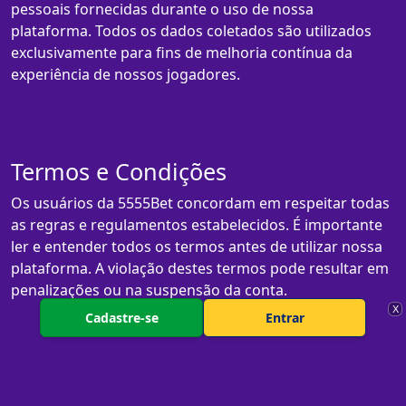
pessoais fornecidas durante o uso de nossa
plataforma. Todos os dados coletados são utilizados
exclusivamente para fins de melhoria contínua da
experiência de nossos jogadores.
Termos e Condições
Os usuários da 5555Bet concordam em respeitar todas
as regras e regulamentos estabelecidos. É importante
ler e entender todos os termos antes de utilizar nossa
plataforma. A violação destes termos pode resultar em
penalizações ou na suspensão da conta.
X
Cadastre-se
Entrar