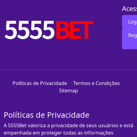
Aces
Log
Reg
Políticas de Privacidade
Termos e Condições
Sitemap
Políticas de Privacidade
A 5555Bet valoriza a privacidade de seus usuários e está
empenhada em proteger todas as informações