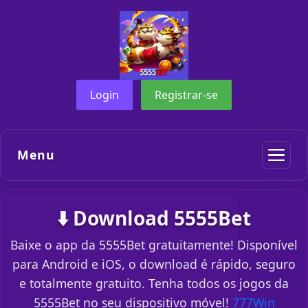
Login
Registrar-se
Menu
⬇️ Download 5555Bet
Baixe o app da 5555Bet gratuitamente! Disponível
para Android e iOS, o download é rápido, seguro
e totalmente gratuito. Tenha todos os jogos da
5555Bet no seu dispositivo móvel!
777Win