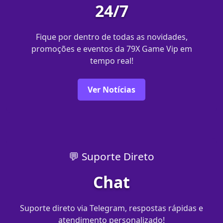
24/7
Fique por dentro de todas as novidades,
promoções e eventos da 79X Game Vip em
tempo real!
Ver Notícias
💬 Suporte Direto
Chat
Suporte direto via Telegram, respostas rápidas e
atendimento personalizado!