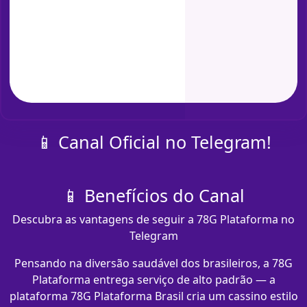
📱 Canal Oficial no Telegram!
📱 Benefícios do Canal
Descubra as vantagens de seguir a 78G Plataforma no
Telegram
Pensando na diversão saudável dos brasileiros, a 78G
Plataforma entrega serviço de alto padrão — a
plataforma 78G Plataforma Brasil cria um cassino estilo