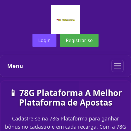
Login
Registrar-se
Menu
📱 78G Plataforma A Melhor
Plataforma de Apostas
Cadastre-se na 78G Plataforma para ganhar
bônus no cadastro e em cada recarga. Com a 78G