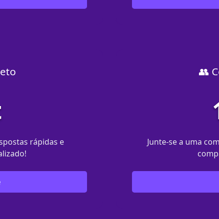
reto
👥 
t
espostas rápidas e
Junte-se a uma com
lizado!
compa
e