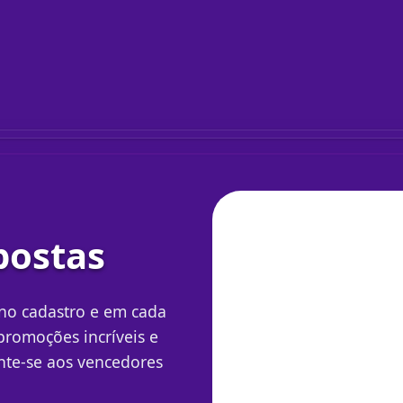
postas
no cadastro e em cada
promoções incríveis e
unte-se aos vencedores