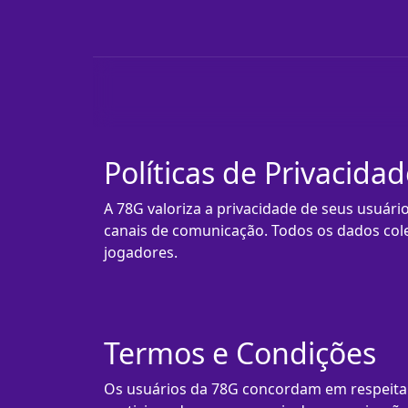
Políticas de Privacida
A 78G valoriza a privacidade de seus usuár
canais de comunicação. Todos os dados cole
jogadores.
Termos e Condições
Os usuários da 78G concordam em respeitar 