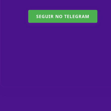
SEGUIR NO TELEGRAM