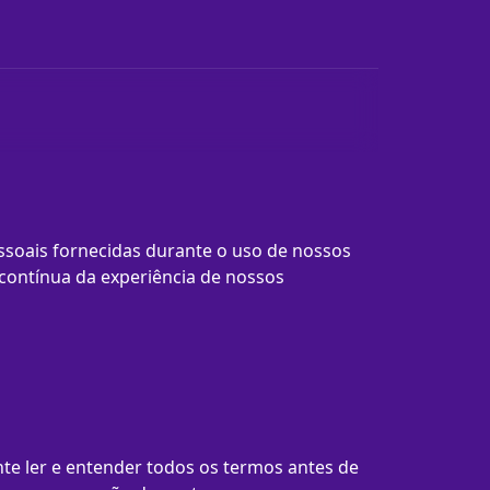
ssoais fornecidas durante o uso de nossos
 contínua da experiência de nossos
te ler e entender todos os termos antes de