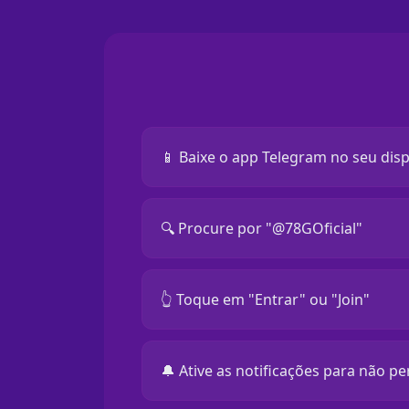
📱 Baixe o app Telegram no seu disp
🔍 Procure por "@78GOficial"
👆 Toque em "Entrar" ou "Join"
🔔 Ative as notificações para não p