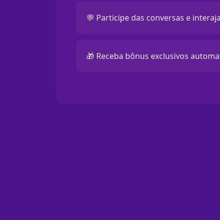
💬 Participe das conversas e interaj
🎁 Receba bônus exclusivos autom