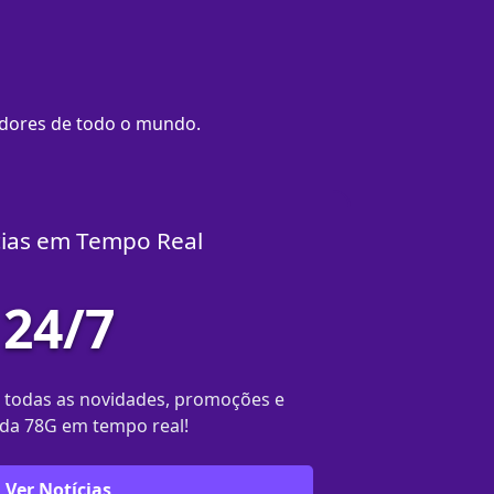
gadores de todo o mundo.
cias em Tempo Real
24/7
e todas as novidades, promoções e
 da 78G em tempo real!
Ver Notícias