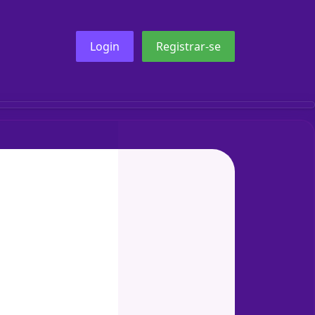
Login
Registrar-se