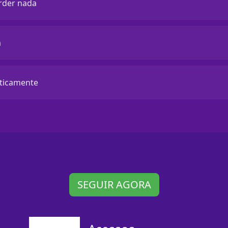
erder nada
a
aticamente
SEGUIR AGORA