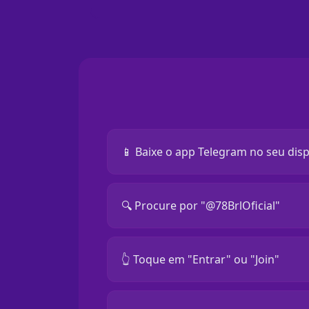
📱 Baixe o app Telegram no seu disp
🔍 Procure por "@78BrlOficial"
👆 Toque em "Entrar" ou "Join"