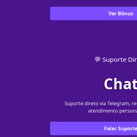
Ver Bônus
💬 Suporte Di
Cha
Suporte direto via Telegram, r
atendimento persona
Falar Suport