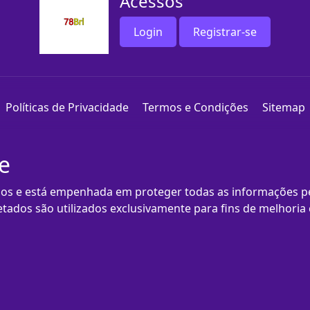
Acessos
Login
Registrar-se
Políticas de Privacidade
Termos e Condições
Sitemap
de
ários e está empenhada em proteger todas as informações p
tados são utilizados exclusivamente para fins de melhoria