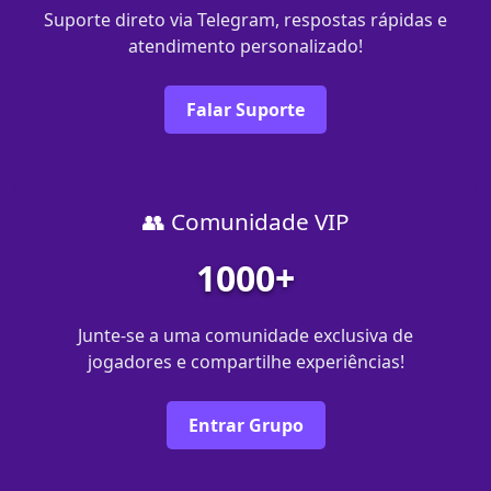
Suporte direto via Telegram, respostas rápidas e
atendimento personalizado!
Falar Suporte
👥 Comunidade VIP
1000+
Junte-se a uma comunidade exclusiva de
jogadores e compartilhe experiências!
Entrar Grupo