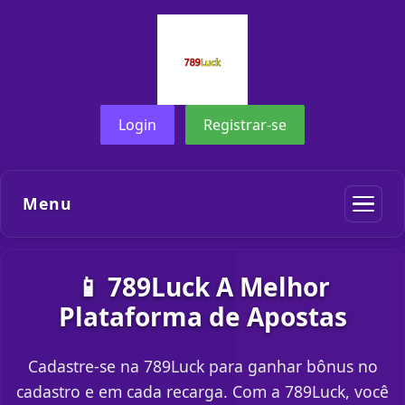
Login
Registrar-se
Menu
📱 789Luck A Melhor
Plataforma de Apostas
Cadastre-se na 789Luck para ganhar bônus no
cadastro e em cada recarga. Com a 789Luck, você