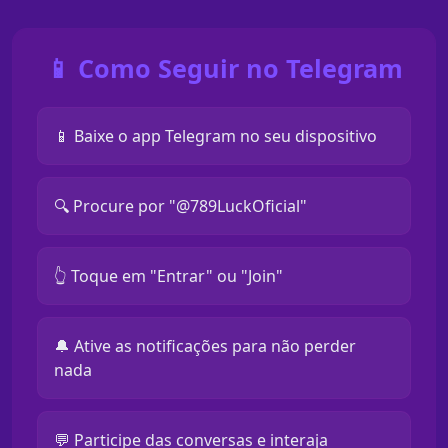
📱 Como Seguir no Telegram
📱 Baixe o app Telegram no seu dispositivo
🔍 Procure por "@789LuckOficial"
👆 Toque em "Entrar" ou "Join"
🔔 Ative as notificações para não perder
nada
💬 Participe das conversas e interaja