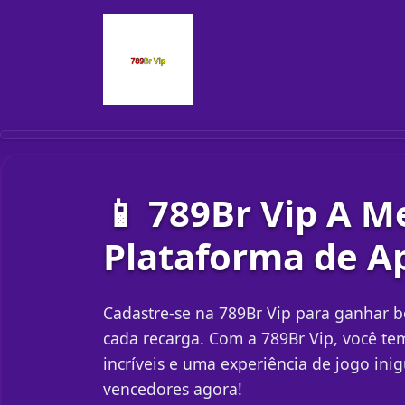
📱 789Br Vip A M
Plataforma de A
Cadastre-se na 789Br Vip para ganhar 
cada recarga. Com a 789Br Vip, você t
incríveis e uma experiência de jogo inig
vencedores agora!