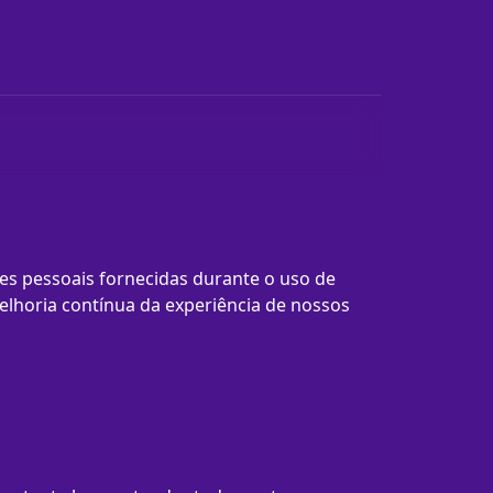
es pessoais fornecidas durante o uso de
elhoria contínua da experiência de nossos