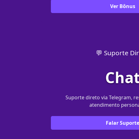
Ver Bônus
💬 Suporte Di
Cha
Suporte direto via Telegram, r
atendimento persona
Falar Suport