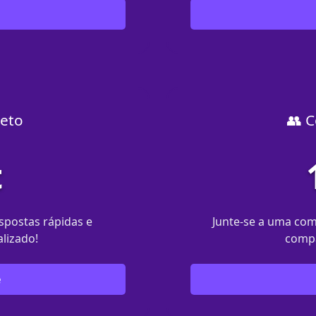
reto
👥 
t
espostas rápidas e
Junte-se a uma com
lizado!
compa
e