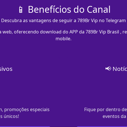
📱 Benefícios do Canal
Descubra as vantagens de seguir a 789Br Vip no Telegram
 web, oferecendo download do APP da 789Br Vip Brasil , reg
mobile.
sivos
📢 Notí
m, promoções especiais
Fique por dentro d
s únicos!
eventos da