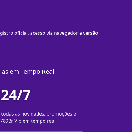
istro oficial, acesso via navegador e versão
cias em Tempo Real
24/7
e todas as novidades, promoções e
 789Br Vip em tempo real!