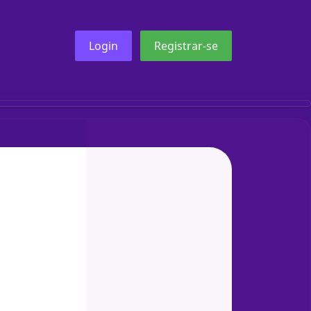
Login
Registrar-se