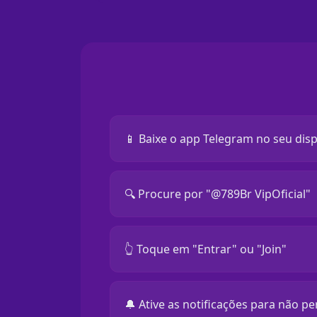
📱 Baixe o app Telegram no seu disp
🔍 Procure por "@789Br VipOficial"
👆 Toque em "Entrar" ou "Join"
🔔 Ative as notificações para não p