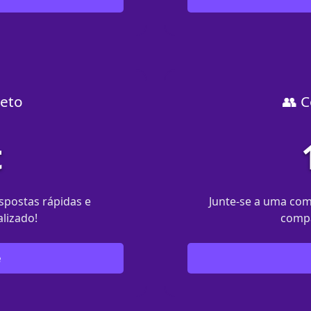
reto
👥 
t
espostas rápidas e
Junte-se a uma com
lizado!
compa
e