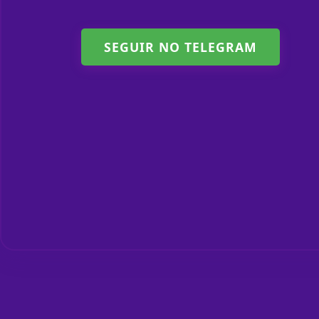
SEGUIR NO TELEGRAM