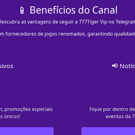
📱 Benefícios do Canal
Descubra as vantagens de seguir a 777Tiger Vip no Telegra
om fornecedores de jogos renomados, garantindo qualidade
sivos
📢 Notí
m, promoções especiais
Fique por dentro d
s únicos!
eventos da 7