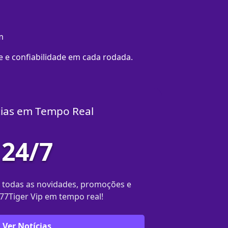
m
 e confiabilidade em cada rodada.
cias em Tempo Real
24/7
e todas as novidades, promoções e
77Tiger Vip em tempo real!
Ver Notícias