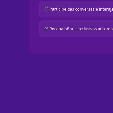
💬 Participe das conversas e interaj
🎁 Receba bônus exclusivos autom