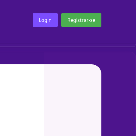
Login
Registrar-se