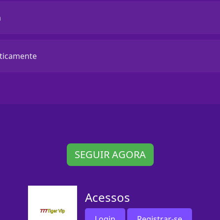
a
aticamente
SEGUIR AGORA
Acessos
Login
Registrar-se