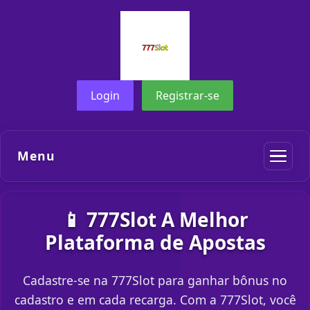
Login
Registrar-se
Menu
📱 777Slot A Melhor
Plataforma de Apostas
Cadastre-se na 777Slot para ganhar bônus no
cadastro e em cada recarga. Com a 777Slot, você