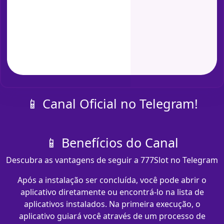
📱 Canal Oficial no Telegram!
📱 Benefícios do Canal
Descubra as vantagens de seguir a 777Slot no Telegram
Após a instalação ser concluída, você pode abrir o
aplicativo diretamente ou encontrá-lo na lista de
aplicativos instalados. Na primeira execução, o
aplicativo guiará você através de um processo de