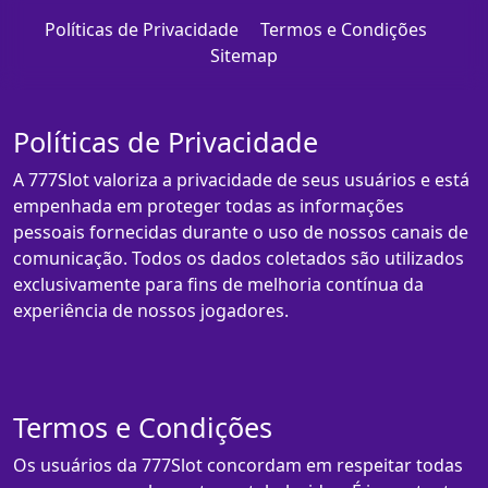
Políticas de Privacidade
Termos e Condições
Sitemap
Políticas de Privacidade
A 777Slot valoriza a privacidade de seus usuários e está
empenhada em proteger todas as informações
pessoais fornecidas durante o uso de nossos canais de
comunicação. Todos os dados coletados são utilizados
exclusivamente para fins de melhoria contínua da
experiência de nossos jogadores.
Termos e Condições
Os usuários da 777Slot concordam em respeitar todas