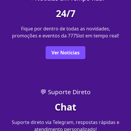
24/7
Fique por dentro de todas as novidades,
promoções e eventos da 777Slot em tempo real!
Ver Notícias
💬 Suporte Direto
Chat
Suporte direto via Telegram, respostas rápidas e
atendimento personalizado!