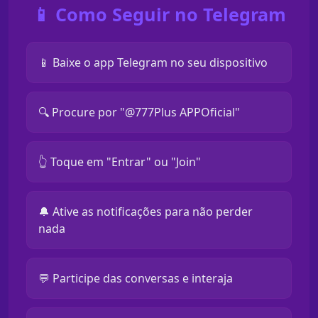
📱 Como Seguir no Telegram
📱 Baixe o app Telegram no seu dispositivo
🔍 Procure por "@777Plus APPOficial"
👆 Toque em "Entrar" ou "Join"
🔔 Ative as notificações para não perder
nada
💬 Participe das conversas e interaja