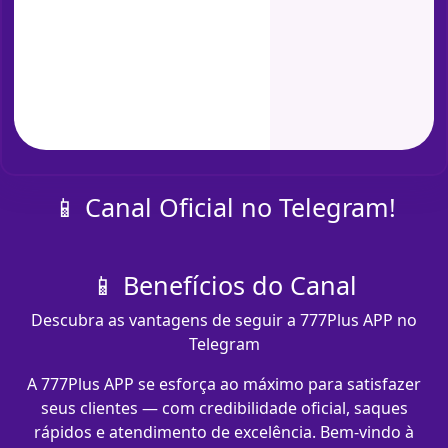
📱 Canal Oficial no Telegram!
📱 Benefícios do Canal
Descubra as vantagens de seguir a 777Plus APP no
Telegram
A 777Plus APP se esforça ao máximo para satisfazer
seus clientes — com credibilidade oficial, saques
rápidos e atendimento de excelência. Bem-vindo à