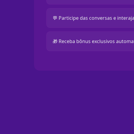
💬 Participe das conversas e interaj
🎁 Receba bônus exclusivos autom