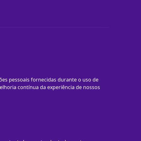
ões pessoais fornecidas durante o uso de
elhoria contínua da experiência de nossos