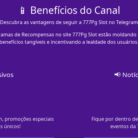
📱 Benefícios do Canal
Descubra as vantagens de seguir a 777Pg Slot no Telegram
amas de Recompensas no site 777Pg Slot estão moldando a
benefícios tangíveis e incentivando a lealdade dos usuários
sivos
📢 Notí
m, promoções especiais
Fique por dentro d
s únicos!
eventos da 