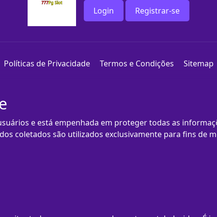
Login
Registrar-se
Políticas de Privacidade
Termos e Condições
Sitemap
de
s usuários e está empenhada em proteger todas as informaç
os coletados são utilizados exclusivamente para fins de m