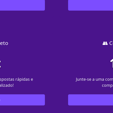
reto
👥 
t
espostas rápidas e
Junte-se a uma com
lizado!
compa
e