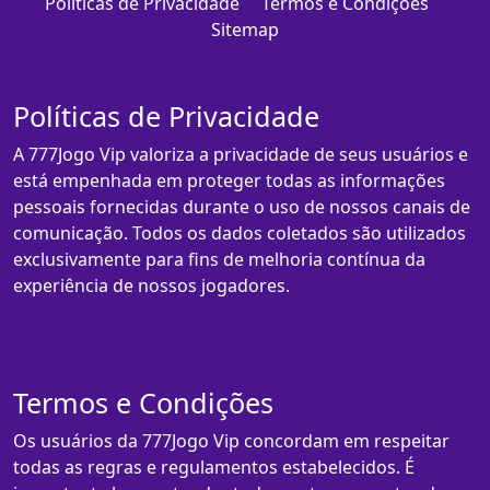
Políticas de Privacidade
Termos e Condições
Sitemap
Políticas de Privacidade
A 777Jogo Vip valoriza a privacidade de seus usuários e
está empenhada em proteger todas as informações
pessoais fornecidas durante o uso de nossos canais de
comunicação. Todos os dados coletados são utilizados
exclusivamente para fins de melhoria contínua da
experiência de nossos jogadores.
Termos e Condições
Os usuários da 777Jogo Vip concordam em respeitar
todas as regras e regulamentos estabelecidos. É