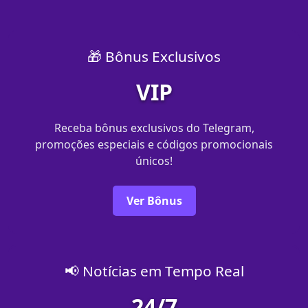
🎁 Bônus Exclusivos
VIP
Receba bônus exclusivos do Telegram,
promoções especiais e códigos promocionais
únicos!
Ver Bônus
📢 Notícias em Tempo Real
24/7