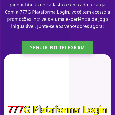
ganhar bônus no cadastro e em cada recarga.
Com a 777G Plataforma Login, você tem acesso a
promoções incríveis e uma experiência de jogo
inigualável. Junte-se aos vencedores agora!
SEGUIR NO TELEGRAM