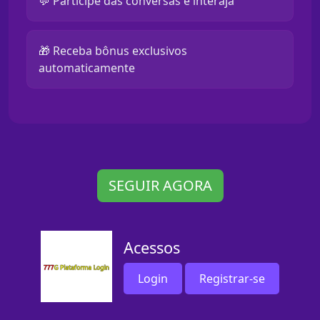
💬 Participe das conversas e interaja
🎁 Receba bônus exclusivos
automaticamente
SEGUIR AGORA
Acessos
Login
Registrar-se