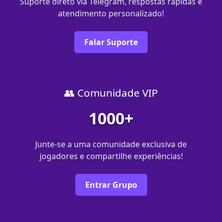
Suporte direto via Telegram, respostas rápidas e
atendimento personalizado!
Falar Suporte
👥 Comunidade VIP
1000+
Junte-se a uma comunidade exclusiva de
jogadores e compartilhe experiências!
Entrar Grupo