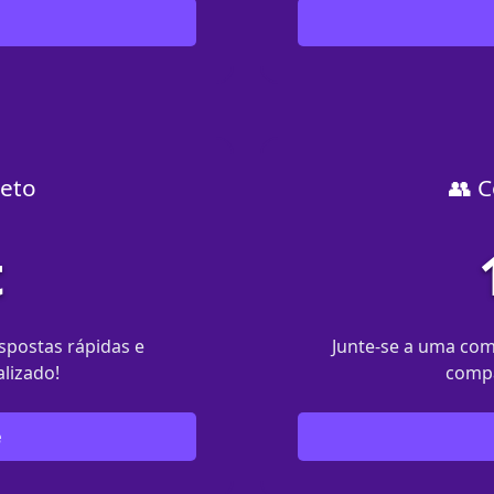
reto
👥 
t
espostas rápidas e
Junte-se a uma com
lizado!
compa
e