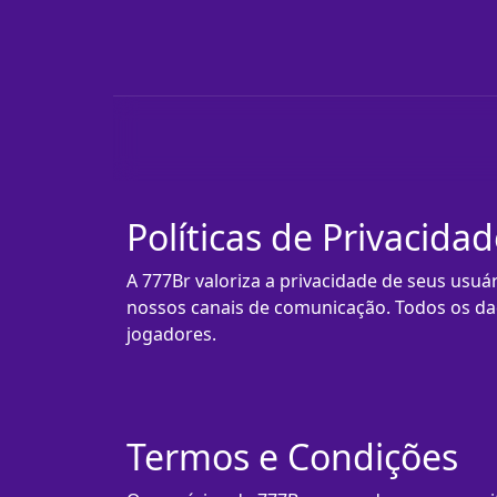
Políticas de Privacida
A 777Br valoriza a privacidade de seus usu
nossos canais de comunicação. Todos os dad
jogadores.
Termos e Condições