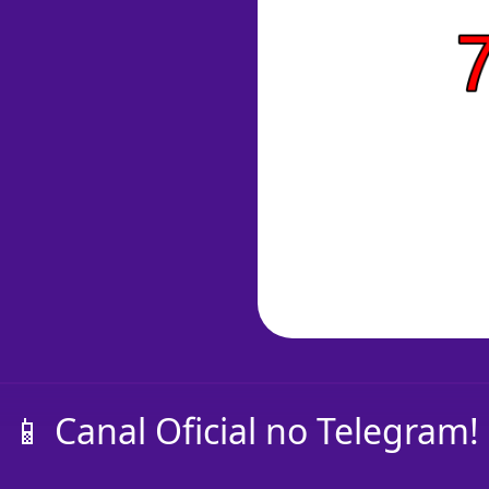
📱 Canal Oficial no Telegram!