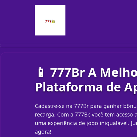
📱 777Br A Melh
Plataforma de A
Cadastre-se na 777Br para ganhar bônu
recarga. Com a 777Br, você tem acesso a
uma experiência de jogo inigualável. J
agora!