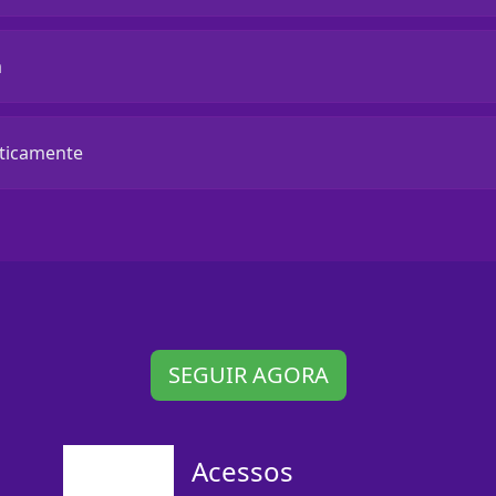
a
aticamente
SEGUIR AGORA
Acessos