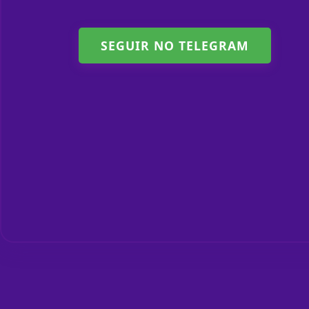
SEGUIR NO TELEGRAM