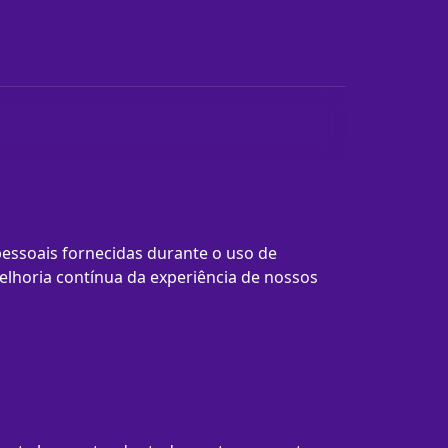
pessoais fornecidas durante o uso de
elhoria contínua da experiência de nossos