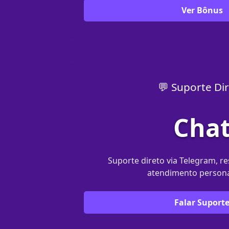
Ver Bônus
💬 Suporte Di
Cha
Suporte direto via Telegram, r
atendimento persona
Falar Suport