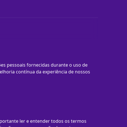
ões pessoais fornecidas durante o uso de
elhoria contínua da experiência de nossos
portante ler e entender todos os termos