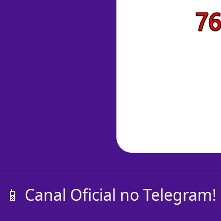
📱 Canal Oficial no Telegram!