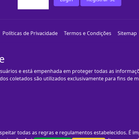
Políticas de Privacidade
Termos e Condições
Sitemap
de
 usuários e está empenhada em proteger todas as informaç
os coletados são utilizados exclusivamente para fins de m
eitar todas as regras e regulamentos estabelecidos. É im