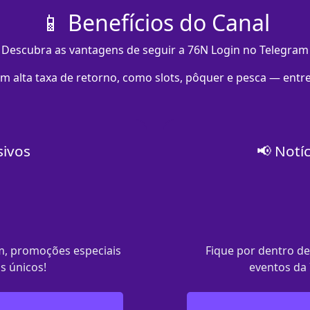
📱 Benefícios do Canal
Descubra as vantagens de seguir a 76N Login no Telegram
 alta taxa de retorno, como slots, pôquer e pesca — entre
sivos
📢 Notí
m, promoções especiais
Fique por dentro d
s únicos!
eventos da