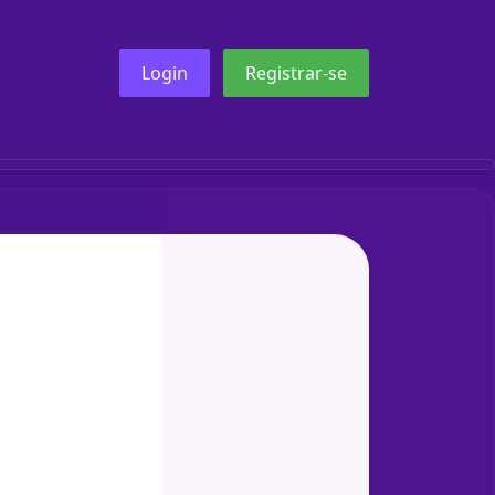
Login
Registrar-se