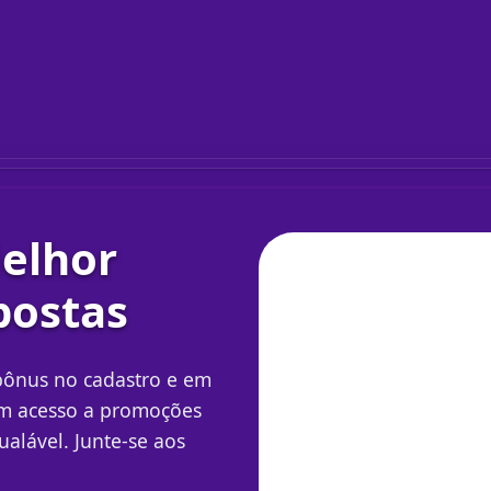
Melhor
postas
bônus no cadastro e em
em acesso a promoções
ualável. Junte-se aos