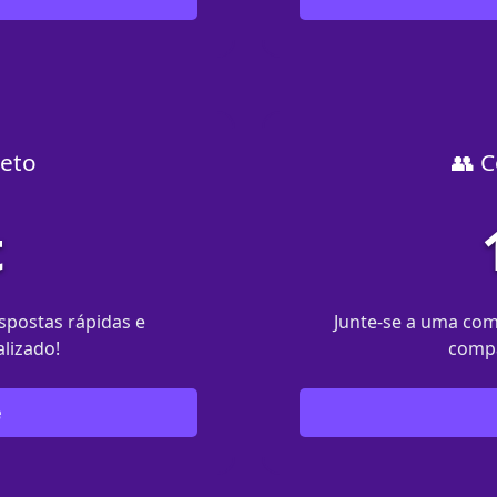
reto
👥 
t
espostas rápidas e
Junte-se a uma com
lizado!
compa
e