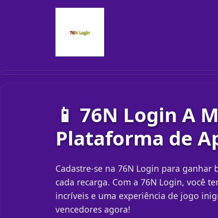
📱 76N Login A 
Plataforma de A
Cadastre-se na 76N Login para ganhar 
cada recarga. Com a 76N Login, você t
incríveis e uma experiência de jogo inig
vencedores agora!