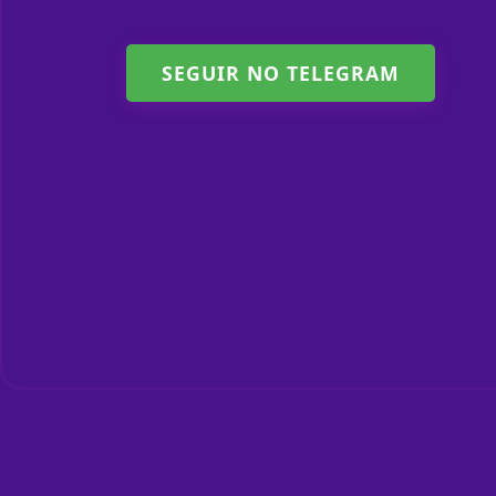
SEGUIR NO TELEGRAM