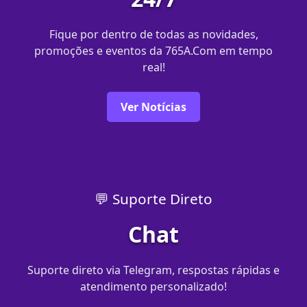
Fique por dentro de todas as novidades,
promoções e eventos da 765A.Com em tempo
real!
Ver Notícias
💬 Suporte Direto
Chat
Suporte direto via Telegram, respostas rápidas e
atendimento personalizado!