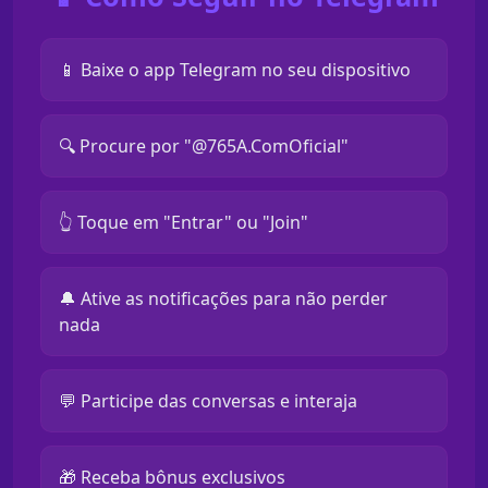
📱 Baixe o app Telegram no seu dispositivo
🔍 Procure por "@765A.ComOficial"
👆 Toque em "Entrar" ou "Join"
🔔 Ative as notificações para não perder
nada
💬 Participe das conversas e interaja
🎁 Receba bônus exclusivos