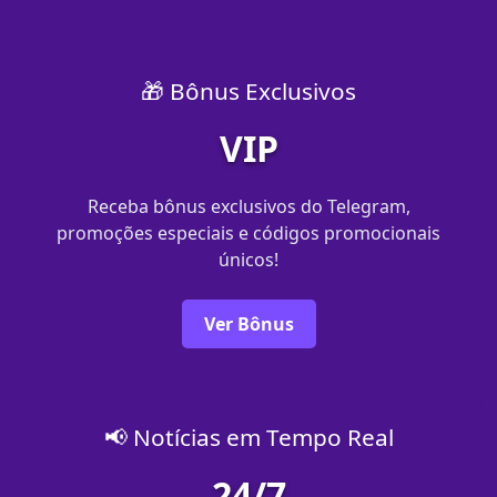
🎁 Bônus Exclusivos
VIP
Receba bônus exclusivos do Telegram,
promoções especiais e códigos promocionais
únicos!
Ver Bônus
📢 Notícias em Tempo Real
24/7