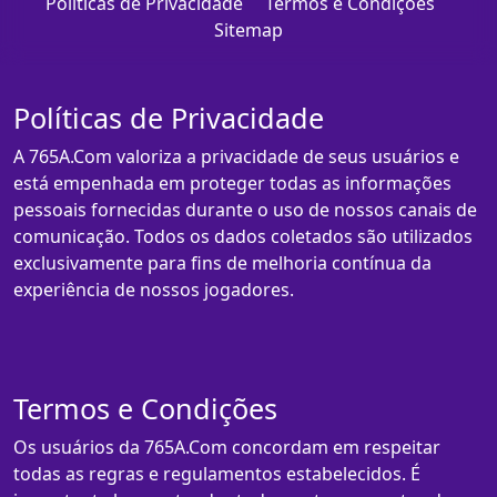
Políticas de Privacidade
Termos e Condições
Sitemap
Políticas de Privacidade
A 765A.Com valoriza a privacidade de seus usuários e
está empenhada em proteger todas as informações
pessoais fornecidas durante o uso de nossos canais de
comunicação. Todos os dados coletados são utilizados
exclusivamente para fins de melhoria contínua da
experiência de nossos jogadores.
Termos e Condições
Os usuários da 765A.Com concordam em respeitar
todas as regras e regulamentos estabelecidos. É