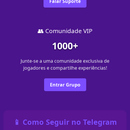
Falar Suporte
👥 Comunidade VIP
1000+
Junte-se a uma comunidade exclusiva de
jogadores e compartilhe experiências!
Entrar Grupo
📱 Como Seguir no Telegram