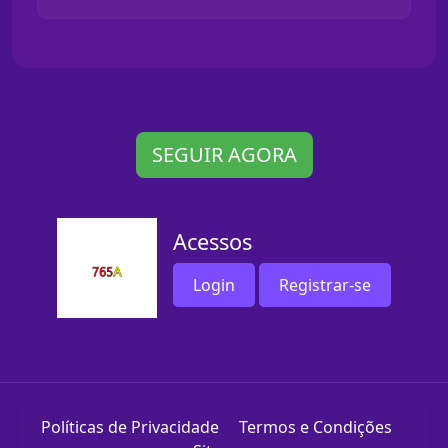
SEGUIR AGORA
Acessos
Login
Registrar-se
Políticas de Privacidade
Termos e Condições