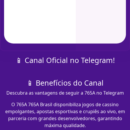
📱 Canal Oficial no Telegram!
📱 Benefícios do Canal
Descubra as vantagens de seguir a 765A no Telegram
O 765A 765A Brasil disponibiliza jogos de cassino
empolgantes, apostas esportivas e crupiês ao vivo, em
parceria com grandes desenvolvedores, garantindo
máxima qualidade.