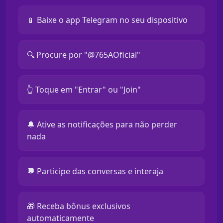
📱 Baixe o app Telegram no seu dispositivo
🔍 Procure por "@765AOficial"
👆 Toque em "Entrar" ou "Join"
🔔 Ative as notificações para não perder
nada
💬 Participe das conversas e interaja
🎁 Receba bônus exclusivos
automaticamente