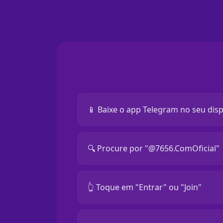
📱 Baixe o app Telegram no seu disp
🔍 Procure por "@7656.ComOficial"
👆 Toque em "Entrar" ou "Join"