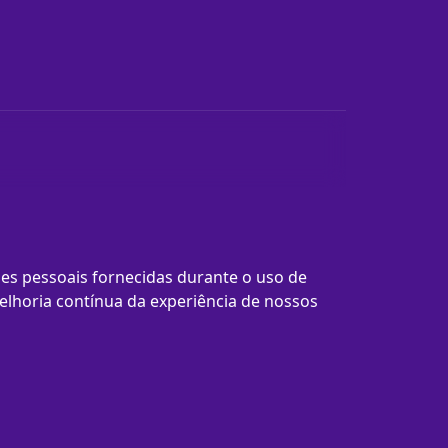
es pessoais fornecidas durante o uso de
elhoria contínua da experiência de nossos