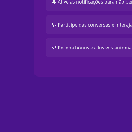
🔔 Ative as notificações para não p
💬 Participe das conversas e interaj
🎁 Receba bônus exclusivos autom