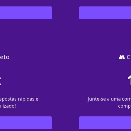
reto
👥 
t
espostas rápidas e
Junte-se a uma com
lizado!
compa
e