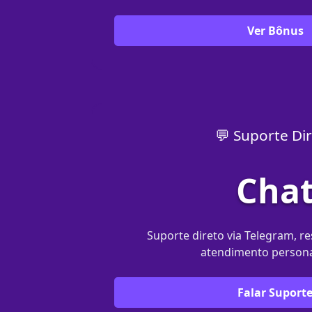
Ver Bônus
💬 Suporte Di
Cha
Suporte direto via Telegram, r
atendimento persona
Falar Suport