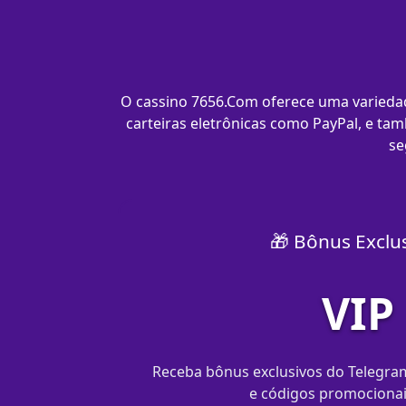
O cassino 7656.Com oferece uma variedad
carteiras eletrônicas como PayPal, e ta
se
🎁 Bônus Exclu
VIP
Receba bônus exclusivos do Telegra
e códigos promocionai