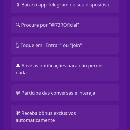
📱 Baixe o app Telegram no seu dispositivo
🔍 Procure por "@73ROficial"
👆 Toque em "Entrar" ou "Join"
🔔 Ative as notificações para não perder
nada
💬 Participe das conversas e interaja
🎁 Receba bônus exclusivos
automaticamente