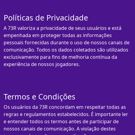
Políticas de Privacidade
A 73R valoriza a privacidade de seus usuários e está
empenhada em proteger todas as informações
pessoais fornecidas durante o uso de nossos canais de
comunicação. Todos os dados coletados são utilizados
exclusivamente para fins de melhoria contínua da
experiência de nossos jogadores.
Termos e Condições
Os usuários da 73R concordam em respeitar todas as
regras e regulamentos estabelecidos. É importante ler
e entender todos os termos antes de participar de
nossos canais de comunicação. A violação destes