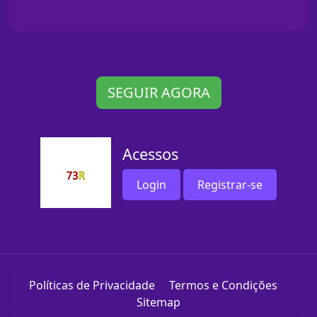
SEGUIR AGORA
Acessos
Login
Registrar-se
Políticas de Privacidade
Termos e Condições
Sitemap