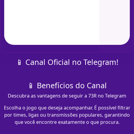
📱 Canal Oficial no Telegram!
📱 Benefícios do Canal
Descubra as vantagens de seguir a 73R no Telegram
Escolha o jogo que deseja acompanhar. É possível filtrar
por times, ligas ou transmissões populares, garantindo
que você encontre exatamente o que procura.