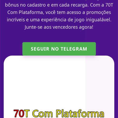
bônus no cadastro e em cada recarga. Com a 70T
Com Plataforma, você tem acesso a promoções
incríveis e uma experiência de jogo inigualável.
Junte-se aos vencedores agora!
SEGUIR NO TELEGRAM