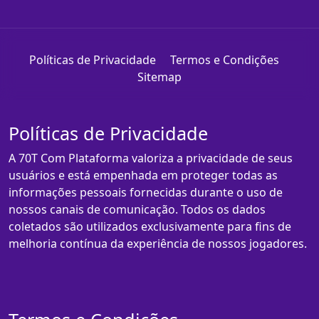
Políticas de Privacidade
Termos e Condições
Sitemap
Políticas de Privacidade
A 70T Com Plataforma valoriza a privacidade de seus
usuários e está empenhada em proteger todas as
informações pessoais fornecidas durante o uso de
nossos canais de comunicação. Todos os dados
coletados são utilizados exclusivamente para fins de
melhoria contínua da experiência de nossos jogadores.