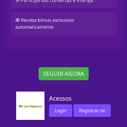
💬 Participe das conversas e interaja
🎁 Receba bônus exclusivos
automaticamente
SEGUIR AGORA
Acessos
Login
Registrar-se