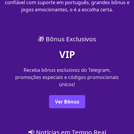
confiável com suporte em português, grandes bônus e
jogos emocionantes, o é a escolha certa.
🎁 Bônus Exclusivos
VIP
Receba bônus exclusivos do Telegram,
promoções especiais e códigos promocionais
únicos!
Ver Bônus
📢 Notícias em Tempo Real