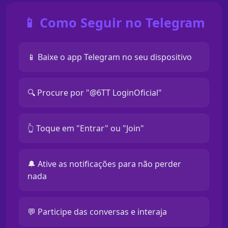
📱 Como Seguir no Telegram
📱 Baixe o app Telegram no seu dispositivo
🔍 Procure por "@6TT LoginOficial"
👆 Toque em "Entrar" ou "Join"
🔔 Ative as notificações para não perder
nada
💬 Participe das conversas e interaja