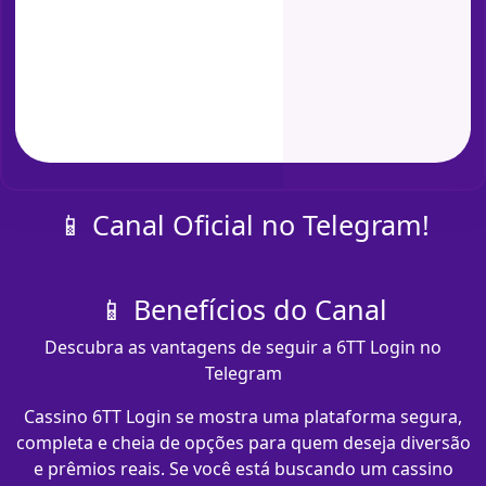
📱 Canal Oficial no Telegram!
📱 Benefícios do Canal
Descubra as vantagens de seguir a 6TT Login no
Telegram
Cassino 6TT Login se mostra uma plataforma segura,
completa e cheia de opções para quem deseja diversão
e prêmios reais. Se você está buscando um cassino