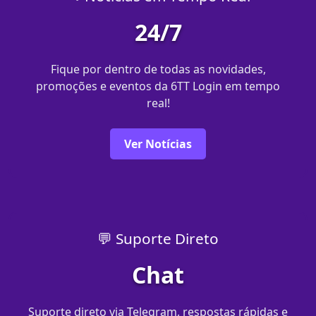
24/7
Fique por dentro de todas as novidades,
promoções e eventos da 6TT Login em tempo
real!
Ver Notícias
💬 Suporte Direto
Chat
Suporte direto via Telegram, respostas rápidas e