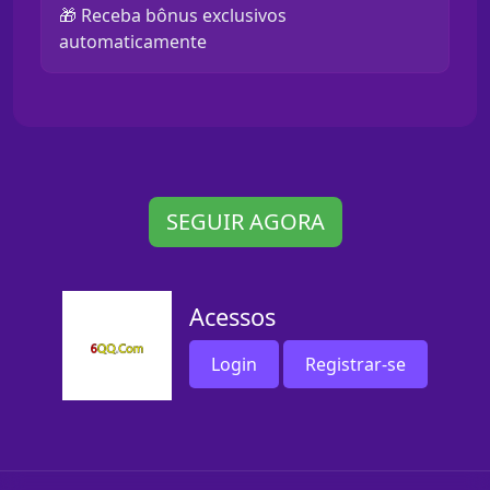
🎁 Receba bônus exclusivos
automaticamente
SEGUIR AGORA
Acessos
Login
Registrar-se