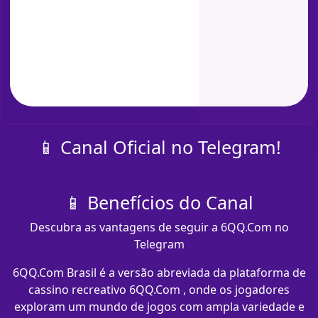
📱 Canal Oficial no Telegram!
📱 Benefícios do Canal
Descubra as vantagens de seguir a 6QQ.Com no
Telegram
6QQ.Com Brasil é a versão abreviada da plataforma de
cassino recreativo 6QQ.Com , onde os jogadores
exploram um mundo de jogos com ampla variedade e