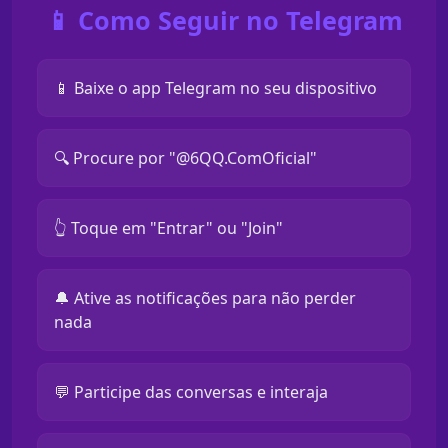
📱 Como Seguir no Telegram
📱 Baixe o app Telegram no seu dispositivo
🔍 Procure por "@6QQ.ComOficial"
👆 Toque em "Entrar" ou "Join"
🔔 Ative as notificações para não perder
nada
💬 Participe das conversas e interaja