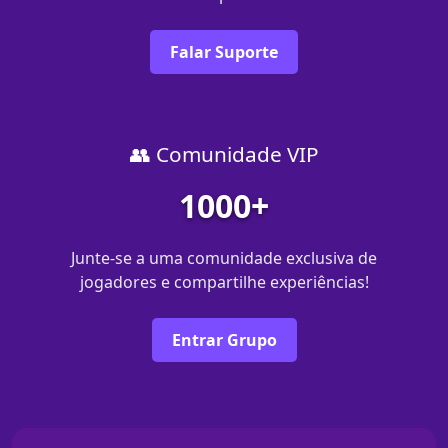
Falar Suporte
👥 Comunidade VIP
1000+
Junte-se a uma comunidade exclusiva de
jogadores e compartilhe experiências!
Entrar Grupo