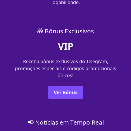
jogabilidade.
🎁 Bônus Exclusivos
VIP
Receba bônus exclusivos do Telegram,
promoções especiais e códigos promocionais
únicos!
Ver Bônus
📢 Notícias em Tempo Real