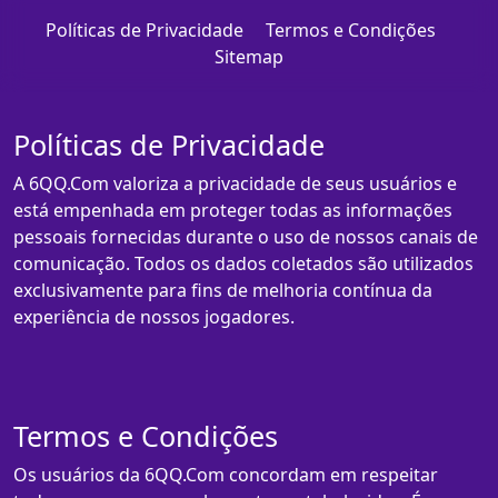
Políticas de Privacidade
Termos e Condições
Sitemap
Políticas de Privacidade
A 6QQ.Com valoriza a privacidade de seus usuários e
está empenhada em proteger todas as informações
pessoais fornecidas durante o uso de nossos canais de
comunicação. Todos os dados coletados são utilizados
exclusivamente para fins de melhoria contínua da
experiência de nossos jogadores.
Termos e Condições
Os usuários da 6QQ.Com concordam em respeitar