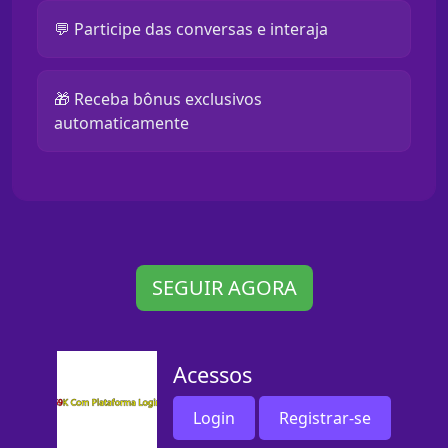
💬 Participe das conversas e interaja
🎁 Receba bônus exclusivos
automaticamente
SEGUIR AGORA
Acessos
Login
Registrar-se