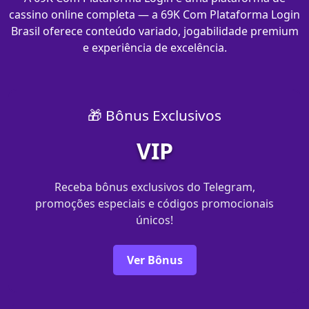
cassino online completa — a 69K Com Plataforma Login
Brasil oferece conteúdo variado, jogabilidade premium
e experiência de excelência.
🎁 Bônus Exclusivos
VIP
Receba bônus exclusivos do Telegram,
promoções especiais e códigos promocionais
únicos!
Ver Bônus