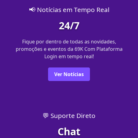
📢 Notícias em Tempo Real
24/7
Fique por dentro de todas as novidades,
promoções e eventos da 69K Com Plataforma
Login em tempo real!
Ver Notícias
💬 Suporte Direto
Chat