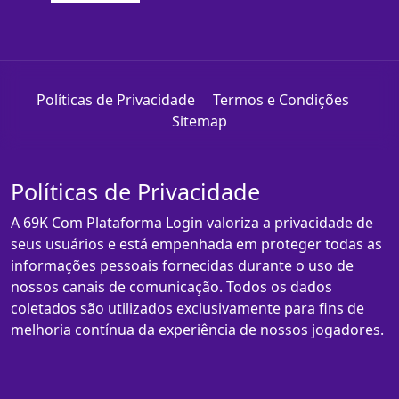
Políticas de Privacidade
Termos e Condições
Sitemap
Políticas de Privacidade
A 69K Com Plataforma Login valoriza a privacidade de
seus usuários e está empenhada em proteger todas as
informações pessoais fornecidas durante o uso de
nossos canais de comunicação. Todos os dados
coletados são utilizados exclusivamente para fins de
melhoria contínua da experiência de nossos jogadores.