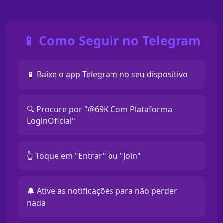
📱 Como Seguir no Telegram
📱 Baixe o app Telegram no seu dispositivo
🔍 Procure por "@69K Com Plataforma
LoginOficial"
👆 Toque em "Entrar" ou "Join"
🔔 Ative as notificações para não perder
nada