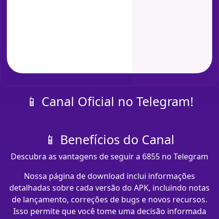
📱 Canal Oficial no Telegram!
📱 Benefícios do Canal
Descubra as vantagens de seguir a 6855 no Telegram
Nossa página de download inclui informações
detalhadas sobre cada versão do APK, incluindo notas
de lançamento, correções de bugs e novos recursos.
Isso permite que você tome uma decisão informada