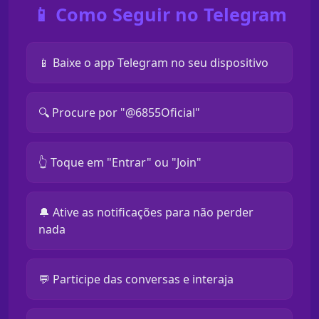
📱 Como Seguir no Telegram
📱 Baixe o app Telegram no seu dispositivo
🔍 Procure por "@6855Oficial"
👆 Toque em "Entrar" ou "Join"
🔔 Ative as notificações para não perder
nada
💬 Participe das conversas e interaja