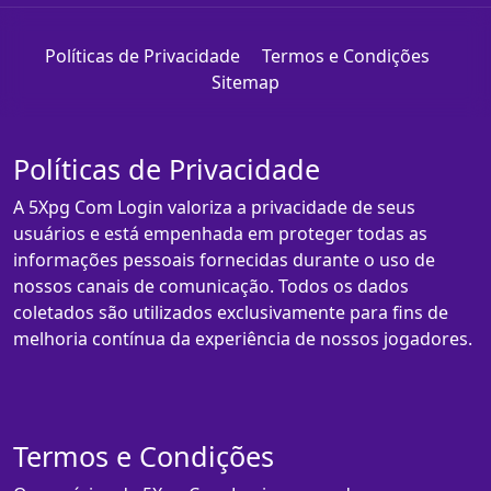
Políticas de Privacidade
Termos e Condições
Sitemap
Políticas de Privacidade
A 5Xpg Com Login valoriza a privacidade de seus
usuários e está empenhada em proteger todas as
informações pessoais fornecidas durante o uso de
nossos canais de comunicação. Todos os dados
coletados são utilizados exclusivamente para fins de
melhoria contínua da experiência de nossos jogadores.
Termos e Condições