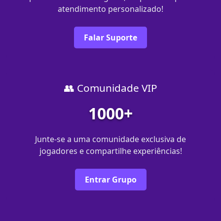
atendimento personalizado!
Falar Suporte
👥 Comunidade VIP
1000+
Junte-se a uma comunidade exclusiva de
jogadores e compartilhe experiências!
Entrar Grupo