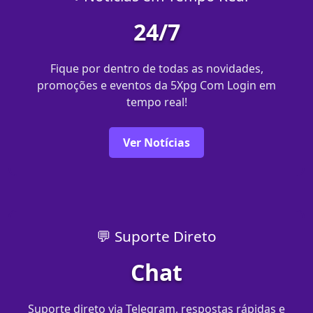
24/7
Fique por dentro de todas as novidades,
promoções e eventos da 5Xpg Com Login em
tempo real!
Ver Notícias
💬 Suporte Direto
Chat
Suporte direto via Telegram, respostas rápidas e