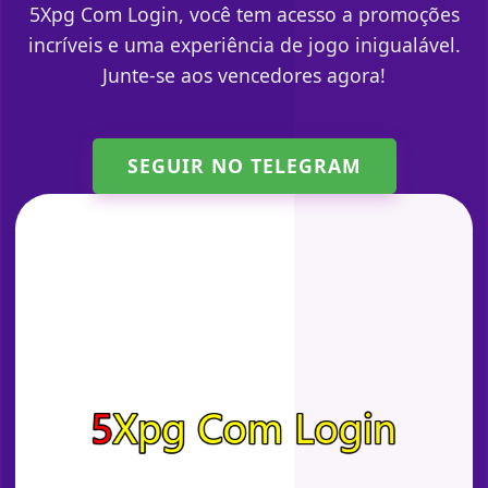
5Xpg Com Login, você tem acesso a promoções
incríveis e uma experiência de jogo inigualável.
Junte-se aos vencedores agora!
SEGUIR NO TELEGRAM