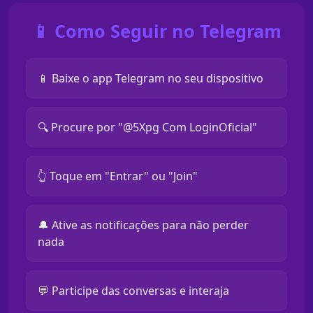
📱 Como Seguir no Telegram
📱 Baixe o app Telegram no seu dispositivo
🔍 Procure por "@5Xpg Com LoginOficial"
👆 Toque em "Entrar" ou "Join"
🔔 Ative as notificações para não perder
nada
💬 Participe das conversas e interaja