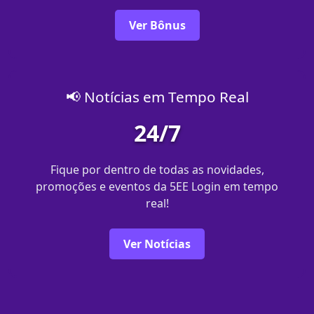
Ver Bônus
📢 Notícias em Tempo Real
24/7
Fique por dentro de todas as novidades,
promoções e eventos da 5EE Login em tempo
real!
Ver Notícias