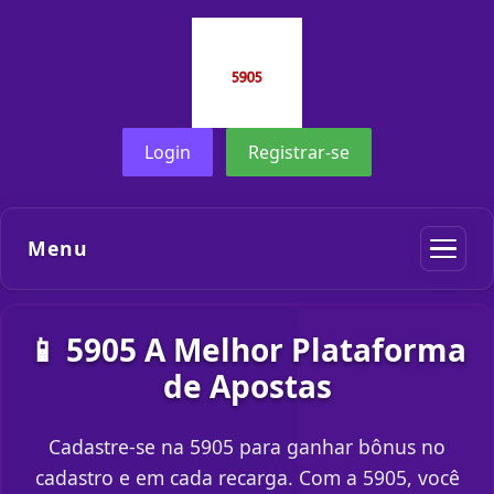
Login
Registrar-se
Menu
📱 5905 A Melhor Plataforma
de Apostas
Cadastre-se na 5905 para ganhar bônus no
cadastro e em cada recarga. Com a 5905, você