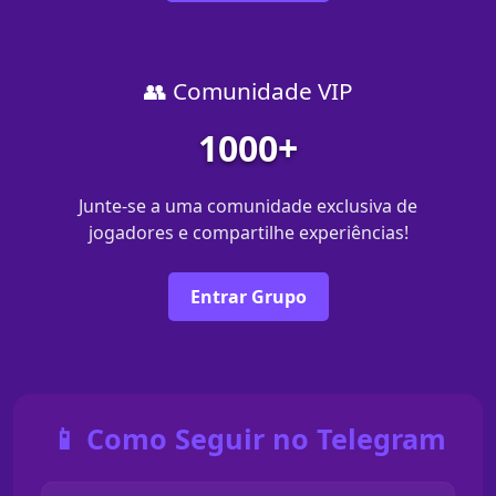
👥 Comunidade VIP
1000+
Junte-se a uma comunidade exclusiva de
jogadores e compartilhe experiências!
Entrar Grupo
📱 Como Seguir no Telegram