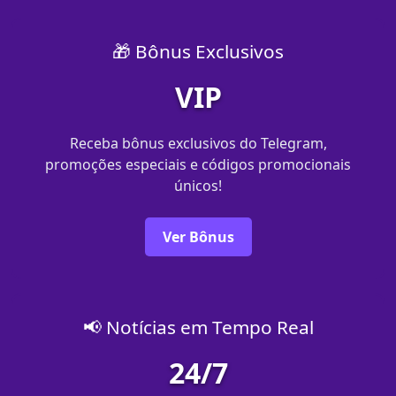
🎁 Bônus Exclusivos
VIP
Receba bônus exclusivos do Telegram,
promoções especiais e códigos promocionais
únicos!
Ver Bônus
📢 Notícias em Tempo Real
24/7