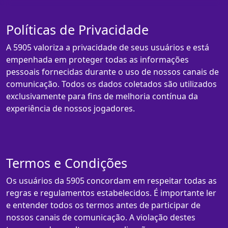
Políticas de Privacidade
A 5905 valoriza a privacidade de seus usuários e está
empenhada em proteger todas as informações
pessoais fornecidas durante o uso de nossos canais de
comunicação. Todos os dados coletados são utilizados
exclusivamente para fins de melhoria contínua da
experiência de nossos jogadores.
Termos e Condições
Os usuários da 5905 concordam em respeitar todas as
regras e regulamentos estabelecidos. É importante ler
e entender todos os termos antes de participar de
nossos canais de comunicação. A violação destes