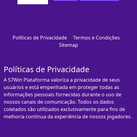
Políticas de Privacidade
Termos e Condições
Sitemap
Políticas de Privacidade
A 57Win Plataforma valoriza a privacidade de seus
usuários e está empenhada em proteger todas as
informações pessoais fornecidas durante o uso de
nossos canais de comunicação. Todos os dados
coletados são utilizados exclusivamente para fins de
melhoria contínua da experiência de nossos jogadores.