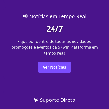
📢 Notícias em Tempo Real
24/7
Fique por dentro de todas as novidades,
promoções e eventos da 57Win Plataforma em
tempo real!
Ver Notícias
💬 Suporte Direto