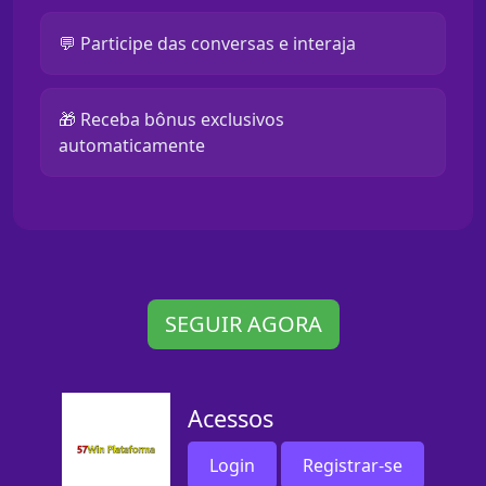
💬 Participe das conversas e interaja
🎁 Receba bônus exclusivos
automaticamente
SEGUIR AGORA
Acessos
Login
Registrar-se