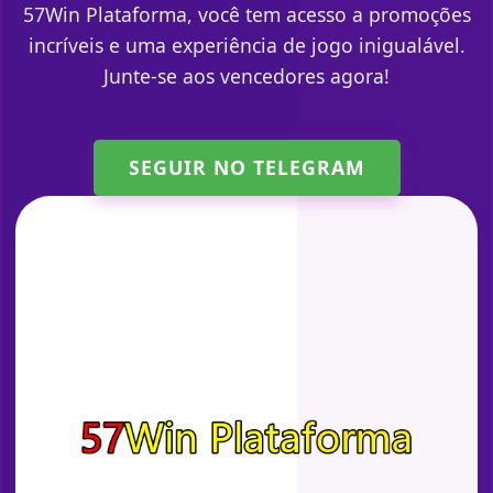
57Win Plataforma, você tem acesso a promoções
incríveis e uma experiência de jogo inigualável.
Junte-se aos vencedores agora!
SEGUIR NO TELEGRAM