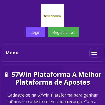
Login
Registrar-se
Menu
📱 57Win Plataforma A Melhor
Plataforma de Apostas
Cadastre-se na 57Win Plataforma para ganhar
bônus no cadastro e em cada recarga. Com a