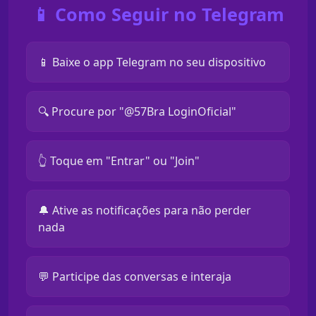
📱 Como Seguir no Telegram
📱 Baixe o app Telegram no seu dispositivo
🔍 Procure por "@57Bra LoginOficial"
👆 Toque em "Entrar" ou "Join"
🔔 Ative as notificações para não perder
nada
💬 Participe das conversas e interaja