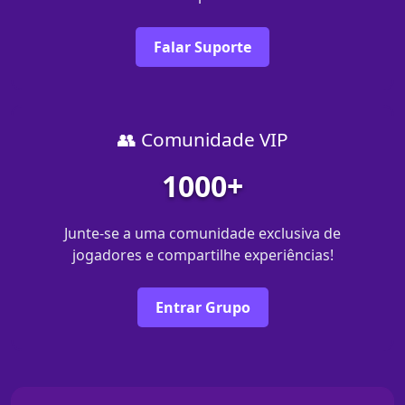
Falar Suporte
👥 Comunidade VIP
1000+
Junte-se a uma comunidade exclusiva de
jogadores e compartilhe experiências!
Entrar Grupo