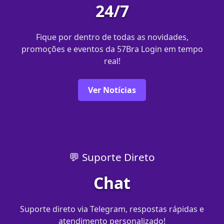
24/7
Fique por dentro de todas as novidades,
promoções e eventos da 57Bra Login em tempo
real!
Ver Notícias
💬 Suporte Direto
Chat
Suporte direto via Telegram, respostas rápidas e
atendimento personalizado!