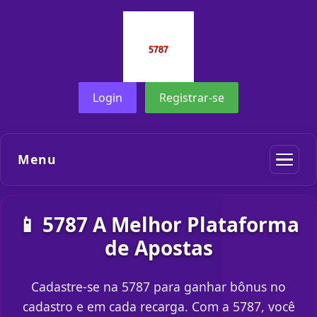
Login
Registrar-se
Menu
📱 5787 A Melhor Plataforma
de Apostas
Cadastre-se na 5787 para ganhar bônus no
cadastro e em cada recarga. Com a 5787, você