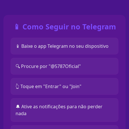
📱 Como Seguir no Telegram
📱 Baixe o app Telegram no seu dispositivo
🔍 Procure por "@5787Oficial"
👆 Toque em "Entrar" ou "Join"
🔔 Ative as notificações para não perder
nada