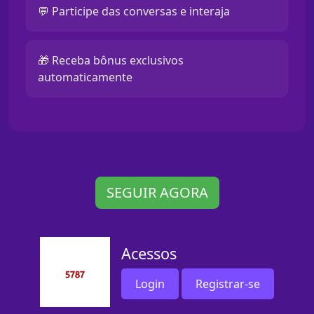
💬 Participe das conversas e interaja
🎁 Receba bônus exclusivos
automaticamente
SEGUIR AGORA
Acessos
Login
Registrar-se