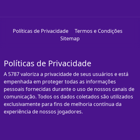
Políticas de Privacidade
Termos e Condições
Sitemap
Políticas de Privacidade
A 5787 valoriza a privacidade de seus usuários e está
empenhada em proteger todas as informações
pessoais fornecidas durante o uso de nossos canais de
comunicação. Todos os dados coletados são utilizados
exclusivamente para fins de melhoria contínua da
experiência de nossos jogadores.