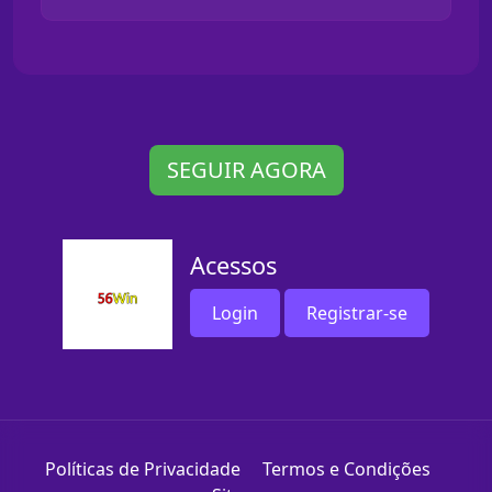
SEGUIR AGORA
Acessos
Login
Registrar-se
Políticas de Privacidade
Termos e Condições