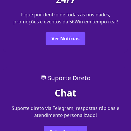
Fique por dentro de todas as novidades,
promoções e eventos da 56Win em tempo real!
Ver Notícias
💬 Suporte Direto
Chat
Suporte direto via Telegram, respostas rápidas e
atendimento personalizado!