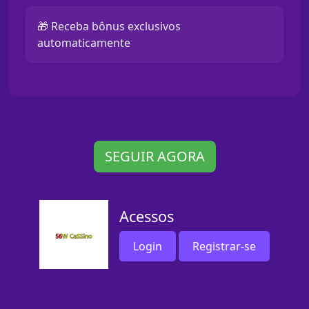
🎁 Receba bônus exclusivos
automaticamente
SEGUIR AGORA
Acessos
Login
Registrar-se