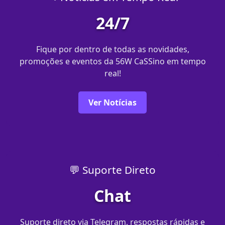
24/7
Fique por dentro de todas as novidades,
promoções e eventos da 56W CaSSino em tempo
real!
Ver Notícias
💬 Suporte Direto
Chat
Suporte direto via Telegram, respostas rápidas e