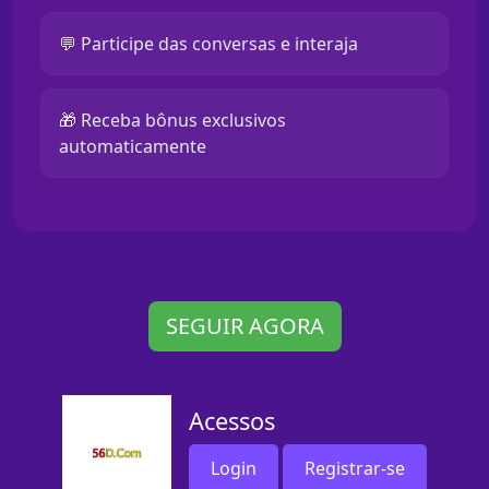
💬 Participe das conversas e interaja
🎁 Receba bônus exclusivos
automaticamente
SEGUIR AGORA
Acessos
Login
Registrar-se