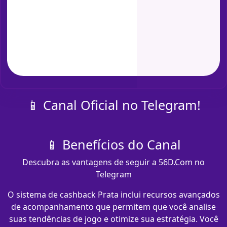
📱 Canal Oficial no Telegram!
📱 Benefícios do Canal
Descubra as vantagens de seguir a 56D.Com no
Telegram
O sistema de cashback Prata inclui recursos avançados
de acompanhamento que permitem que você analise
suas tendências de jogo e otimize sua estratégia. Você