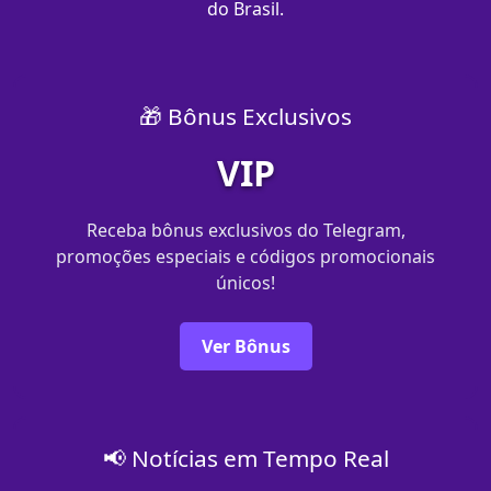
do Brasil.
🎁 Bônus Exclusivos
VIP
Receba bônus exclusivos do Telegram,
promoções especiais e códigos promocionais
únicos!
Ver Bônus
📢 Notícias em Tempo Real