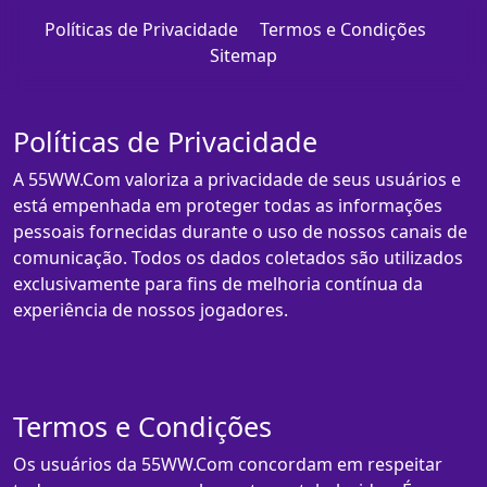
Políticas de Privacidade
Termos e Condições
Sitemap
Políticas de Privacidade
A 55WW.Com valoriza a privacidade de seus usuários e
está empenhada em proteger todas as informações
pessoais fornecidas durante o uso de nossos canais de
comunicação. Todos os dados coletados são utilizados
exclusivamente para fins de melhoria contínua da
experiência de nossos jogadores.
Termos e Condições
Os usuários da 55WW.Com concordam em respeitar