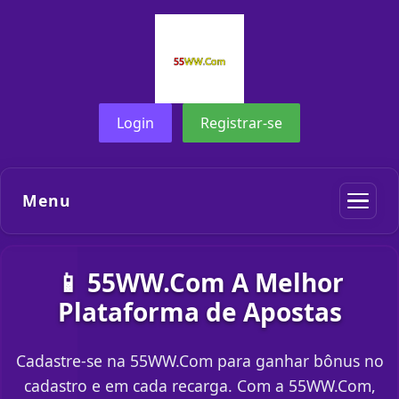
Login
Registrar-se
Menu
📱 55WW.Com A Melhor
Plataforma de Apostas
Cadastre-se na 55WW.Com para ganhar bônus no
cadastro e em cada recarga. Com a 55WW.Com,