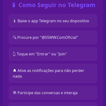
📱 Como Seguir no Telegram
📱 Baixe o app Telegram no seu dispositivo
🔍 Procure por "@55WW.ComOficial"
👆 Toque em "Entrar" ou "Join"
🔔 Ative as notificações para não perder
nada
💬 Participe das conversas e interaja