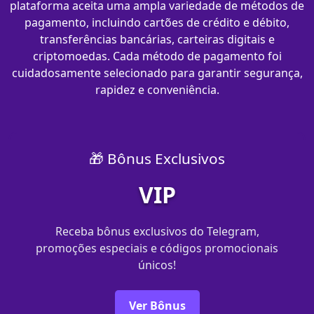
plataforma aceita uma ampla variedade de métodos de
pagamento, incluindo cartões de crédito e débito,
transferências bancárias, carteiras digitais e
criptomoedas. Cada método de pagamento foi
cuidadosamente selecionado para garantir segurança,
rapidez e conveniência.
🎁 Bônus Exclusivos
VIP
Receba bônus exclusivos do Telegram,
promoções especiais e códigos promocionais
únicos!
Ver Bônus