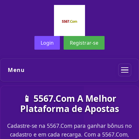
Login
Registrar-se
Menu
📱 5567.Com A Melhor
Plataforma de Apostas
Cadastre-se na 5567.Com para ganhar bônus no
cadastro e em cada recarga. Com a 5567.Com,