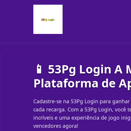
📱 53Pg Login A 
Plataforma de A
Cadastre-se na 53Pg Login para ganhar
cada recarga. Com a 53Pg Login, você 
incríveis e uma experiência de jogo inig
vencedores agora!