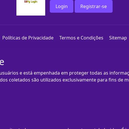
Login
Registrar-se
Políticas de Privacidade
Termos e Condições
Sitemap
de
s usuários e está empenhada em proteger todas as informa
os coletados são utilizados exclusivamente para fins de m