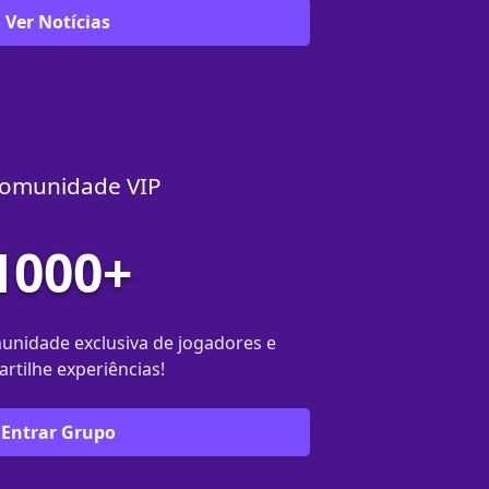
Ver Notícias
Comunidade VIP
1000+
unidade exclusiva de jogadores e
rtilhe experiências!
Entrar Grupo