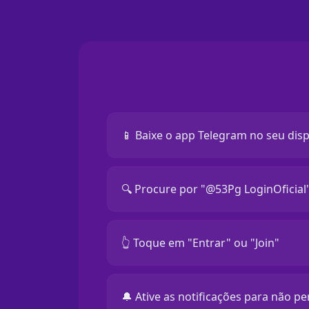
📱 Baixe o app Telegram no seu disp
🔍 Procure por "@53Pg LoginOficial
👆 Toque em "Entrar" ou "Join"
🔔 Ative as notificações para não p