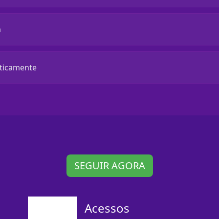
a
aticamente
SEGUIR AGORA
Acessos