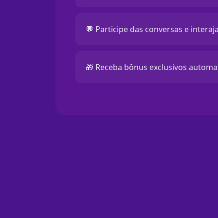
💬 Participe das conversas e interaj
🎁 Receba bônus exclusivos autom