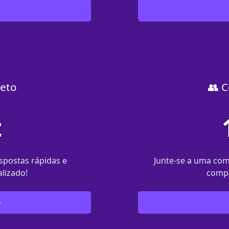
reto
👥 
t
espostas rápidas e
Junte-se a uma com
lizado!
compa
e