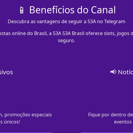
📱 Benefícios do Canal
Descubra as vantagens de seguir a 53A no Telegram
tas online do Brasil, a 53A 53A Brasil oferece slots, jogo
seguro.
sivos
📢 Notí
m, promoções especiais
Fique por dentro d
s únicos!
eventos