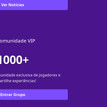
Ver Notícias
Comunidade VIP
1000+
unidade exclusiva de jogadores e
rtilhe experiências!
Entrar Grupo