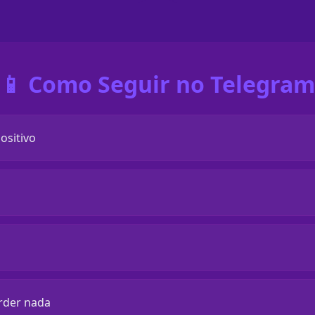
📱 Como Seguir no Telegram
ositivo
erder nada