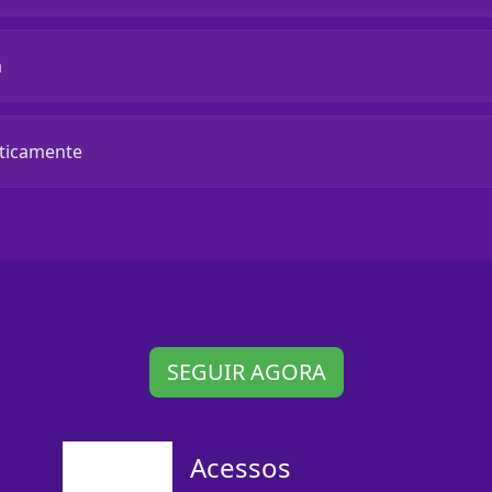
a
aticamente
SEGUIR AGORA
Acessos