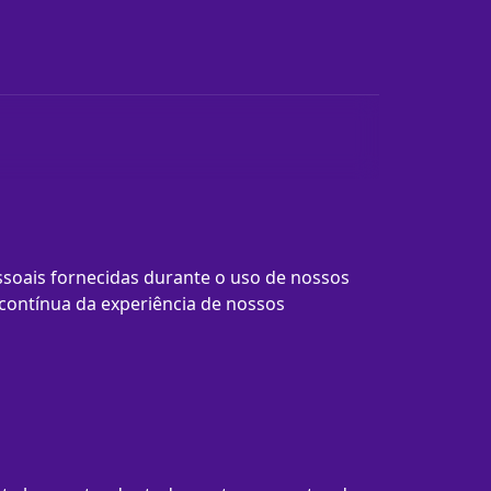
ssoais fornecidas durante o uso de nossos
 contínua da experiência de nossos