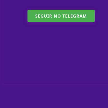
SEGUIR NO TELEGRAM