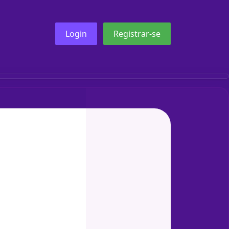
Login
Registrar-se