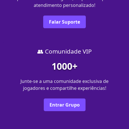
atendimento personalizado!
Falar Suporte
👥 Comunidade VIP
1000+
Junte-se a uma comunidade exclusiva de
jogadores e compartilhe experiências!
Entrar Grupo