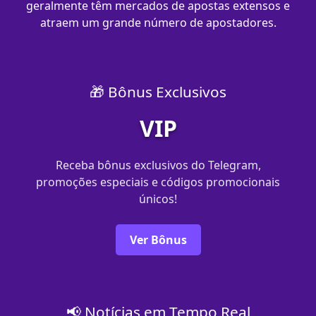
geralmente têm mercados de apostas extensos e
atraem um grande número de apostadores.
🎁 Bônus Exclusivos
VIP
Receba bônus exclusivos do Telegram,
promoções especiais e códigos promocionais
únicos!
Ver Bônus
📢 Notícias em Tempo Real