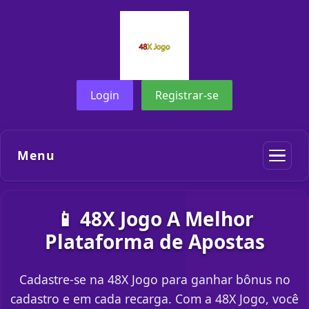
Login
Registrar-se
Menu
📱 48X Jogo A Melhor
Plataforma de Apostas
Cadastre-se na 48X Jogo para ganhar bônus no
cadastro e em cada recarga. Com a 48X Jogo, você