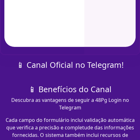
📱 Canal Oficial no Telegram!
📱 Benefícios do Canal
Descubra as vantagens de seguir a 48Pg Login no
Telegram
Cada campo do formulário inclui validação automática
que verifica a precisão e completude das informações
fornecidas. O sistema também inclui recursos de