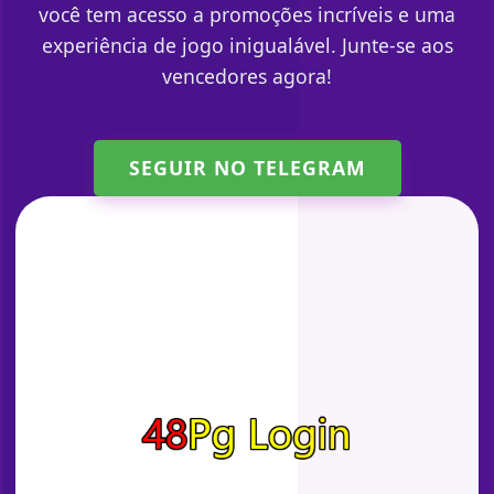
você tem acesso a promoções incríveis e uma
experiência de jogo inigualável. Junte-se aos
vencedores agora!
SEGUIR NO TELEGRAM