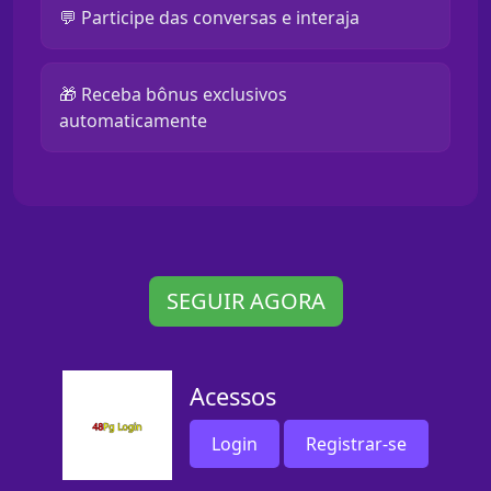
💬 Participe das conversas e interaja
🎁 Receba bônus exclusivos
automaticamente
SEGUIR AGORA
Acessos
Login
Registrar-se