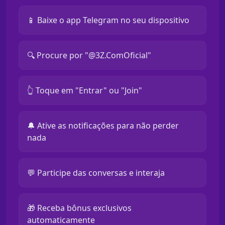
📱 Baixe o app Telegram no seu dispositivo
🔍 Procure por "@3Z.ComOficial"
👆 Toque em "Entrar" ou "Join"
🔔 Ative as notificações para não perder
nada
💬 Participe das conversas e interaja
🎁 Receba bônus exclusivos
automaticamente