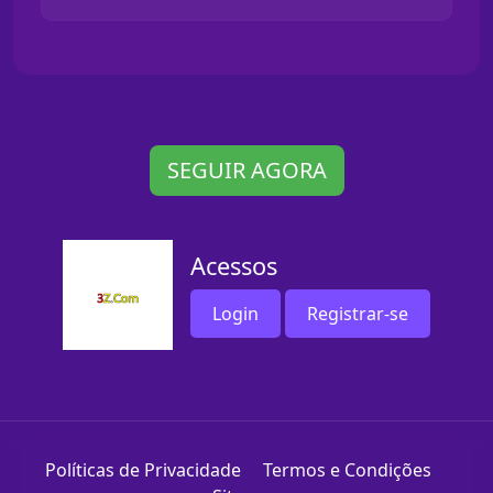
SEGUIR AGORA
Acessos
Login
Registrar-se
Políticas de Privacidade
Termos e Condições