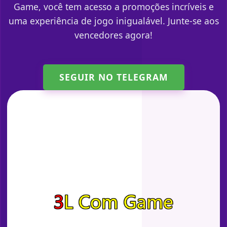
Game, você tem acesso a promoções incríveis e
uma experiência de jogo inigualável. Junte-se aos
vencedores agora!
SEGUIR NO TELEGRAM