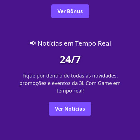
Ver Bônus
📢 Notícias em Tempo Real
24/7
Fique por dentro de todas as novidades,
promoções e eventos da 3L Com Game em
tempo real!
Ver Notícias