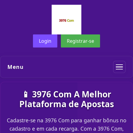
Login
Registrar-se
Menu
📱 3976 Com A Melhor
Plataforma de Apostas
Cadastre-se na 3976 Com para ganhar bônus no
cadastro e em cada recarga. Com a 3976 Com,