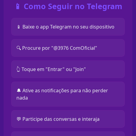
📱 Como Seguir no Telegram
📱 Baixe o app Telegram no seu dispositivo
🔍 Procure por "@3976 ComOficial"
👆 Toque em "Entrar" ou "Join"
🔔 Ative as notificações para não perder
nada
💬 Participe das conversas e interaja