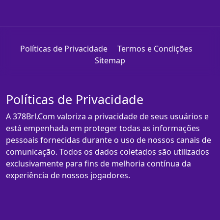
Políticas de Privacidade
Termos e Condições
Sitemap
Políticas de Privacidade
A 378Brl.Com valoriza a privacidade de seus usuários e
está empenhada em proteger todas as informações
pessoais fornecidas durante o uso de nossos canais de
comunicação. Todos os dados coletados são utilizados
exclusivamente para fins de melhoria contínua da
experiência de nossos jogadores.