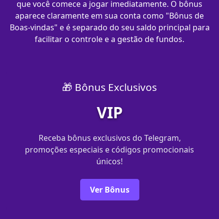
que você comece a jogar imediatamente. O bônus
aparece claramente em sua conta como "Bônus de
Boas-vindas" e é separado do seu saldo principal para
facilitar o controle e a gestão de fundos.
🎁 Bônus Exclusivos
VIP
Receba bônus exclusivos do Telegram,
promoções especiais e códigos promocionais
únicos!
Ver Bônus