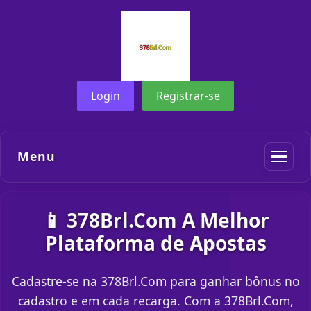
Login
Registrar-se
Menu
📱 378Brl.Com A Melhor
Plataforma de Apostas
Cadastre-se na 378Brl.Com para ganhar bônus no
cadastro e em cada recarga. Com a 378Brl.Com,