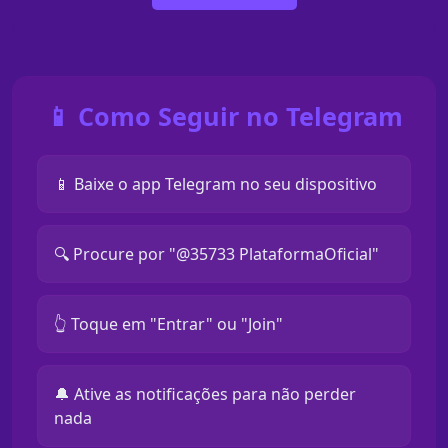
📱 Como Seguir no Telegram
📱 Baixe o app Telegram no seu dispositivo
🔍 Procure por "@35733 PlataformaOficial"
👆 Toque em "Entrar" ou "Join"
🔔 Ative as notificações para não perder
nada