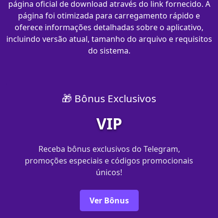
página oficial de download através do link fornecido. A
página foi otimizada para carregamento rápido e
oferece informações detalhadas sobre o aplicativo,
incluindo versão atual, tamanho do arquivo e requisitos
do sistema.
🎁 Bônus Exclusivos
VIP
Receba bônus exclusivos do Telegram,
promoções especiais e códigos promocionais
únicos!
Ver Bônus