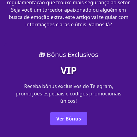
regulamentação que trouxe mais segurança ao setor.
Seja você um torcedor apaixonado ou alguém em
busca de emoção extra, este artigo vai te guiar com
informações claras e úteis. Vamos lá?
🎁 Bônus Exclusivos
VIP
Receba bônus exclusivos do Telegram,
promoções especiais e códigos promocionais
únicos!
Ver Bônus