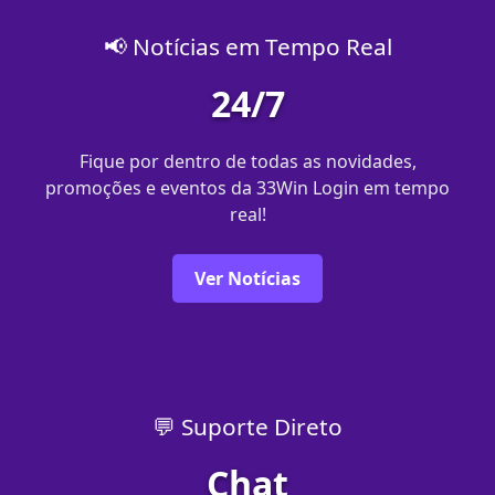
📢 Notícias em Tempo Real
24/7
Fique por dentro de todas as novidades,
promoções e eventos da 33Win Login em tempo
real!
Ver Notícias
💬 Suporte Direto
Chat