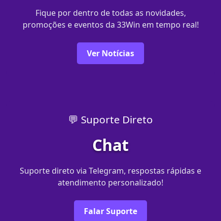
Fique por dentro de todas as novidades,
promoções e eventos da 33Win em tempo real!
Ver Notícias
💬 Suporte Direto
Chat
Suporte direto via Telegram, respostas rápidas e
atendimento personalizado!
Falar Suporte