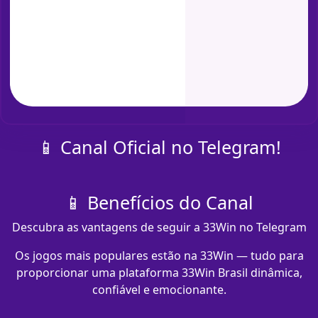
📱 Canal Oficial no Telegram!
📱 Benefícios do Canal
Descubra as vantagens de seguir a 33Win no Telegram
Os jogos mais populares estão na 33Win — tudo para
proporcionar uma plataforma 33Win Brasil dinâmica,
confiável e emocionante.