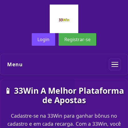
Login
Registrar-se
Menu
📱 33Win A Melhor Plataforma
de Apostas
Cadastre-se na 33Win para ganhar bônus no
cadastro e em cada recarga. Com a 33Win, você