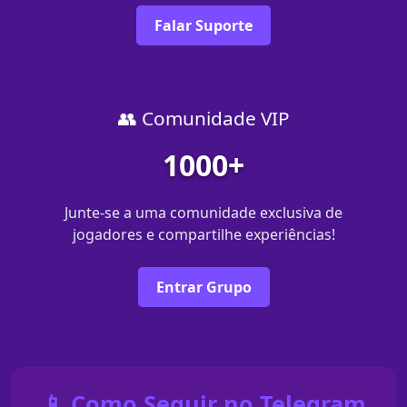
Falar Suporte
👥 Comunidade VIP
1000+
Junte-se a uma comunidade exclusiva de
jogadores e compartilhe experiências!
Entrar Grupo
📱 Como Seguir no Telegram