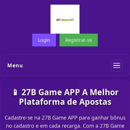
Login
Registrar-se
Menu
📱 27B Game APP A Melhor
Plataforma de Apostas
Cadastre-se na 27B Game APP para ganhar bônus
no cadastro e em cada recarga. Com a 27B Game