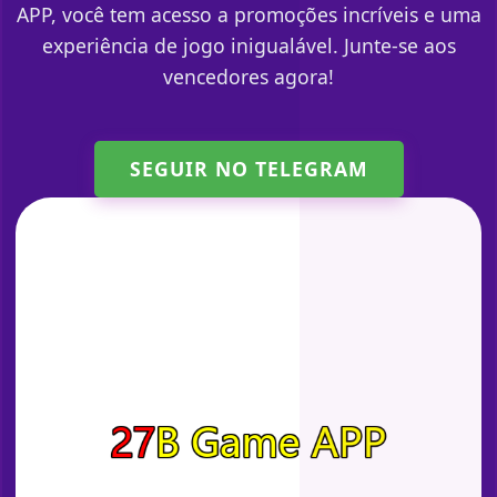
APP, você tem acesso a promoções incríveis e uma
experiência de jogo inigualável. Junte-se aos
vencedores agora!
SEGUIR NO TELEGRAM