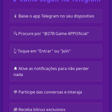
📱 Baixe o app Telegram no seu dispositivo
🔍 Procure por "@27B Game APPOficial"
👆 Toque em "Entrar" ou "Join"
🔔 Ative as notificações para não perder
nada
💬 Participe das conversas e interaja
🎁 Receba bônus exclusivos