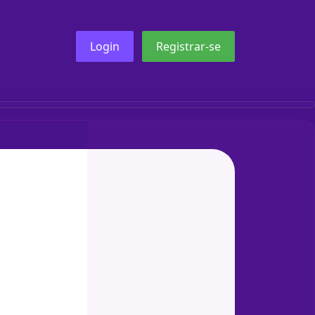
Login
Registrar-se