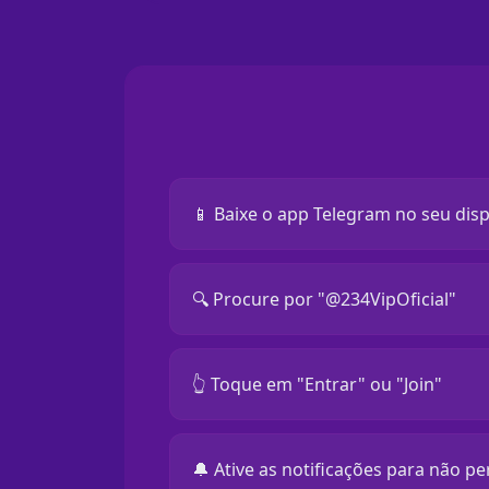
📱 Baixe o app Telegram no seu disp
🔍 Procure por "@234VipOficial"
👆 Toque em "Entrar" ou "Join"
🔔 Ative as notificações para não p