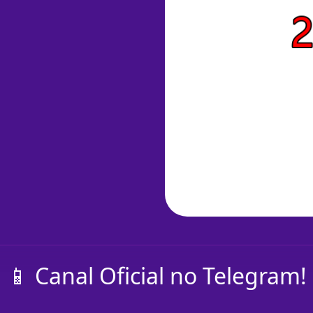
📱 Canal Oficial no Telegram!