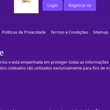
Login
Registrar-se
Políticas de Privacidade
Termos e Condições
Sitemap
de
uários e está empenhada em proteger todas as informações 
os coletados são utilizados exclusivamente para fins de m