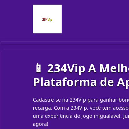
📱 234Vip A Melh
Plataforma de A
Cadastre-se na 234Vip para ganhar bôn
recarga. Com a 234Vip, você tem acesso
uma experiência de jogo inigualável. J
agora!