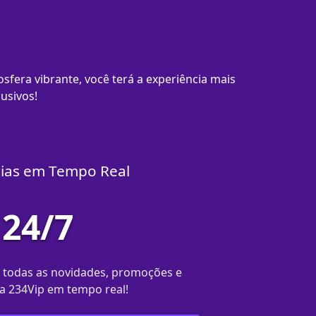
sfera vibrante, você terá a experiência mais
usivos!
cias em Tempo Real
24/7
e todas as novidades, promoções e
a 234Vip em tempo real!