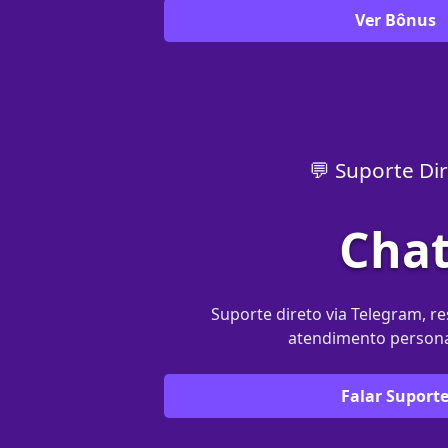
Ver Bônus
💬 Suporte Di
Cha
Suporte direto via Telegram, r
atendimento persona
Falar Suport