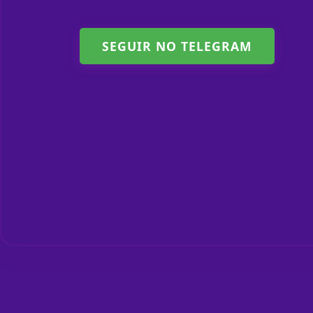
SEGUIR NO TELEGRAM