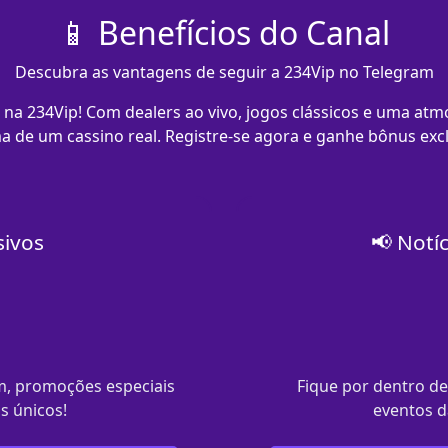
📱 Benefícios do Canal
Descubra as vantagens de seguir a 234Vip no Telegram
a 234Vip! Com dealers ao vivo, jogos clássicos e uma atmo
a de um cassino real. Registre-se agora e ganhe bônus excl
sivos
📢 Notí
m, promoções especiais
Fique por dentro d
s únicos!
eventos d