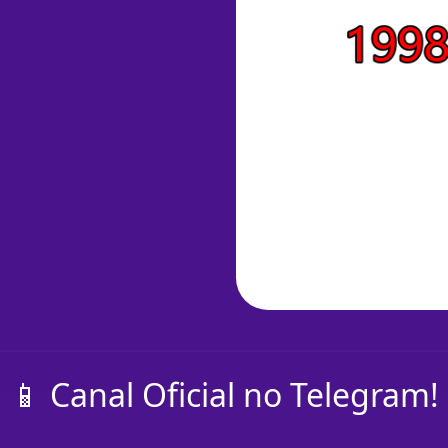
📱 Canal Oficial no Telegram!