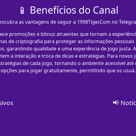
📱 Benefícios do Canal
escubra as vantagens de seguir a 1998Tiger.Com no Telegr
ece promoções e bônus atraentes que tornam a experiência d
as de criptografia para proteger as informações pessoais e
, garantindo qualidade e uma experiência de jogo justa. 
tem a interação e troca de dicas e estratégias. Para novos 
estratégias de cada jogo, tornando o ambiente acessível at
opções para jogar gratuitamente, permitindo que os usuá.
sivos
📢 Notí