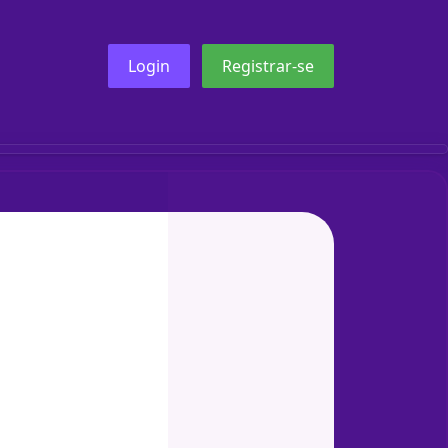
Login
Registrar-se