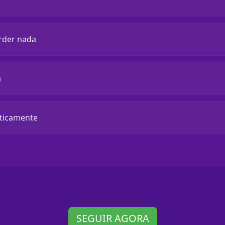
erder nada
a
aticamente
SEGUIR AGORA